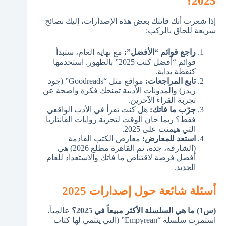
2025؟
إذا شعرت أنك فاتتك بعض هذه الإصدارات، إليك نصائح
سريعة للحاق بالركب:
راجع قوائم “الأفضل”:
مع نهاية العام، ستبدأ
قوائم “أفضل كتب 2025” بالظهور. استخدمها
كنقطة بداية.
تابع المراجعات:
مواقع مثل “Goodreads” (جود
ريدز) والمدونات الأدبية تمنحك فكرة واضحة عن
تجربة القراء الآخرين.
جرّب ما فاتك:
هل كنت تقرأ في الأدب الواقعي
فقط؟ ربما حان الوقت لتجربة روايات الفانتازيا
التي هيمنت على 2025.
استعد للمعارض:
معارض الكتب القادمة
(الشارقة، جدة، ثم القاهرة مطلع 2026) هي
أفضل فرصة لاقتناص ما فاتك والاستعداد للعام
الجديد.
أسئلة شائعة حول إصدارات 2025
(س1) ما هي السلسلة الأكثر مبيعاً في 2025؟
عالمياً،
استمرت سلسلة “Empyrean” (التي ينتمي لها كتاب