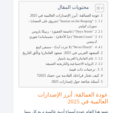
محتويات المقال
عودة العمالقة: أبرز الإصدارات العالمية في 2025
1. “Sunrise on the Reaping” (شروق على الحصاد) –
سوزان كولينز
2. “Onyx Storm” (عاصفة العقيق) – ريبيكا ياروس
3. “Dream Count” (عدّ الأحلام) – تشيماماندا نغوزي
أديتشي
4. “Never Flinch” (لا تتردد أبدا) – ستيفن كينغ
المشهد العربي في 2025: صعود الفانتازيا وتألق التاريخ
1. عام الفانتازيا العربية بامتياز
2. الرواية الاجتماعية والتاريخية العميقة
3. ترجمات ذات قيمة
كيف تختار قراءتك القادمة من حصاد 2025؟
أسئلة شائعة حول إصدارات 2025
عودة العمالقة: أبرز الإصدارات
العالمية في 2025
شهد هذا العام عودة أسماء أدبية عالمية تربع كل منها