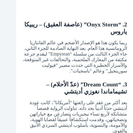
2. “Onyx Storm” (عاصفة العقيق) – ريبيكا
ياروس
ربما يكون هذا هو الإصدار الأضخم في عالم الفانتازيا
الرومانسية هذا العام. بعد النهاية الصادمة للجزء الثاني،
جاء الجزء الثالث من سلسلة “Empyrean” ليقدم جرعة
مكثفة من المعارك الملحمية، والتحالفات غير المتوقعة،
والأسرار الخطيرة التي حددت مصير “فيوليت
سورينجيل” وعالم “باسجياث”.
3. “Dream Count” (عدّ الأحلام) –
تشيماماندا نغوزي أديتشي
بعد أكثر من عقد على رائعتها “أمريكانا”، كانت عودة
أديتشي حدثاً أدبياً بحد ذاته. تناولت الرواية قصصاً
متشابكة لأربع نساء نيجيريات يتصارعن مع خياراتهن
وتضحياتهن، وقدمت استكشافاً عميقاً لقضايا الهوية،
والأمومة، والنسوية، بأسلوب أديتشي السردي الأنيق
والقوي.