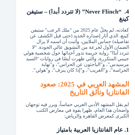
4.
“Never Flinch” (لا تتردد أبدا) – ستيفن
كينغ
كعادته، لم يخلُ عام 2025 من “ملك الرعب” ستيفن
كينغ، الذي أثار إصداره الجديد (حتى قبل الكشف عن
تفاصيله) حماس الملايين، وأثبت أن اسمه لا يزال
الضمان الأول لجرعة من التشويق عالي الجودة. “لا
تتردد أبدًا” رواية جريمة تدور أحداثها حول شخصية هولي
جيبني المتكررة، والتي ظهرت أيضًا في روايات “السيد
مرسيدس”، و”الباحثون عن الحراس”، و”نهاية
الحراسة”، و”الغريب”، و”إذا كان ينزف”، و”هولي”.
المشهد العربي في 2025: صعود
الفانتازيا وتألق التاريخ
لم يقل المشهد الأدبي العربي حماساً، وبرز فيه توجهان
واضحان هذا العام، ظهرا بقوة في معارض الكتب
الكبرى كمعرض القاهرة والرياض:
1. عام الفانتازيا العربية بامتياز