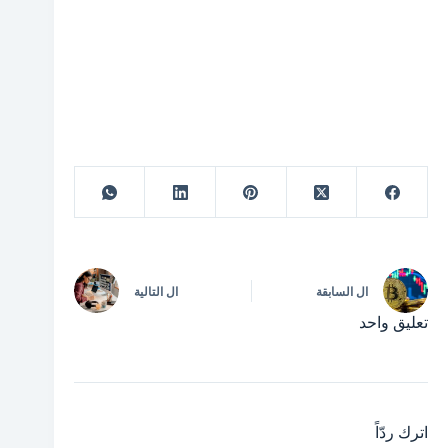
ال
السابقة
ال
التالية
تعليق واحد
اترك ردّاً