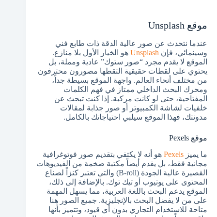
موقع Unsplash
عندما نتحدث عن صور عالية الدقة ذات طابع فني
وسينمائي، فإن
Unsplash
هو الخيار الأول بلا منازع.
الموقع لا يقدم مجرد “صور ستوك” عادية ومملة، بل
يحتوي على لقطات حقيقية التقطها مصورون محترفون
من مختلف أنحاء العالم. واجهة الموقع بسيطة جداً،
ومحرك البحث الداخلي ممتاز في فهم الكلمات
المفتاحية، حتى لو كانت مركبة. إذا كنت تبحث عن
خلفيات لشاشة الكمبيوتر أو صور جذابة لمقالات
مدونتك، فهذا الموقع سيلبي احتياجاتك بالكامل.
موقع Pexels
ما يميز
Pexels
هو أنه لا يكتفي بتقديم صور فوتوغرافية
مجانية فقط، بل يقدم أيضاً مكتبة ضخمة من الفيديوهات
القصيرة عالية الجودة (B-roll) والتي تعتبر كنزاً لصناع
المحتوى على يوتيوب أو تيك توك. بالإضافة إلى ذلك،
الموقع يدعم البحث باللغة العربية، مما يسهل المهمة
على من لا يفضل البحث بالإنجليزية. جميع الصور هنا
متاحة للاستخدام التجاري بدون أي قيود، وتتميز بأنها