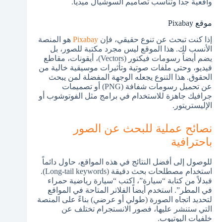
واقعية جداً وتناسب تصاميم السوشيال ميديا.
موقع Pixabay
إذا كنت تبحث عن تنوع حقيقي، فإن
Pixabay
هو المنصة
الأنسب لك. هذا الموقع ليس مجرد مكتبة للصور، بل
يضم أيضاً رسومات فيكتور (Vectors)، أيقونات، مقاطع
فيديو، وحتى ملفات صوتية وتأثيرات موسيقية خالية من
الحقوق. هذا التنوع يجعله الوجهة المفضلة لمن يبحث
عن تحميل رسومات شفافة (PNG) أو تصميمات
جرافيك جاهزة للاستخدام في برامج مثل الفوتوشوب أو
الإليستريتور.
نصائح عملية للبحث عن الصور
باحترافية
للوصول إلى أفضل النتائج في هذه المواقع، حاول دائماً
استخدام مصطلحات بحث دقيقة (Long-tail keywords).
فبدلاً من كتابة “سيارة”، اكتب “سيارة رياضية حمراء
في المطر”. استخدم أيضاً الفلاتر المتاحة في المواقع
لتحديد اتجاه الصورة (طولي أو عرضي) بناءً على المنصة
التي ستنشر عليها، فصور الانستجرام تختلف عن
خلفيات اليوتيوب.