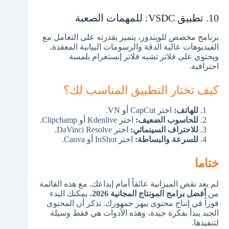
10. تطبيق VSDC: للمهمات الصعبة
برنامج مخصص للويندوز، يتميز بقدرته على التعامل مع
الفيديوهات عالية الدقة والرسومات البيانية المعقدة،
ويحتوي على فلاتر تشبه فلاتر إنستغرام بلمسة
احترافية.
كيف تختار التطبيق المناسب لك؟
للهاتف:
اختر CapCut أو VN.
للحاسوب الضعيف:
اختر Kdenlive أو Clipchamp.
للاحتراف السينمائي:
اختر DaVinci Resolve.
للسرعة والبساطة:
اختر InShot أو Canva.
ختاما
لم يعد نقص الميزانية عائقاً أمام إبداعك. مع هذه القائمة
من
أفضل برامج المونتاج المجانية 2026
، يمكنك البدء
فوراً في إنتاج محتوى يبهر جمهورك. تذكر أن المحتوى
الجيد يبدأ بفكرة جيدة، وهذه الأدوات هي فقط وسيلة
لتنفيذها.