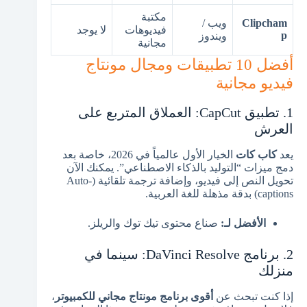
مكتبة
Clipcham
ويب /
فيديوهات
لا يوجد
p
ويندوز
مجانية
أفضل 10 تطبيقات ومجال مونتاج
فيديو مجانية
1. تطبيق CapCut: العملاق المتربع على
العرش
يعد
كاب كات
الخيار الأول عالمياً في 2026، خاصة بعد
دمج ميزات “التوليد بالذكاء الاصطناعي”. يمكنك الآن
تحويل النص إلى فيديو، وإضافة ترجمة تلقائية (Auto-
captions) بدقة مذهلة للغة العربية.
الأفضل لـ:
صناع محتوى تيك توك والريلز.
2. برنامج DaVinci Resolve: سينما في
منزلك
إذا كنت تبحث عن
أقوى برنامج مونتاج مجاني للكمبيوتر
،