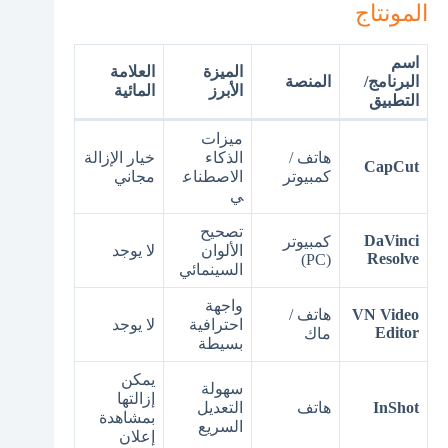
المونتاج
اسم
الميزة
العلامة
البرنامج/
المنصة
الأبرز
المائية
التطبيق
ميزات
هاتف /
الذكاء
خيار الإزالة
CapCut
كمبيوتر
الاصطناع
مجاني
ي
تصحيح
DaVinci
كمبيوتر
الألوان
لا يوجد
Resolve
(PC)
السينمائي
واجهة
VN Video
هاتف /
احترافية
لا يوجد
Editor
ماك
بسيطة
يمكن
سهولة
إزالتها
InShot
هاتف
التعديل
بمشاهدة
السريع
إعلان