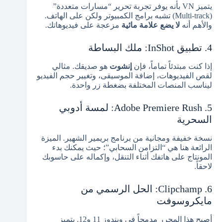
يتميز VN بأنه يوفر تجربة تحرير “مسارات متعددة”
(Multi-track) تشبه برامج الكمبيوتر ولكن على الهاتف.
والأهم أنه
لا يضع علامة مائية
مزعجة على فيديوهاتك.
4. تطبيق InShot: ملك البساطة
إذا كنت مبتدئاً تماماً، فإن
إنشوت
هو صديقك. مثالي
لقص الفيديوهات، إضافة الموسيقى، وتغيير حجم الفيديو
ليناسب المنصات المختلفة بضغطة زر واحدة.
5. Adobe Premiere Rush: لمسة أدوبي
السحرية
نسخة خفيفة ومجانية من برنامج بريمير الشهير. الميزة
الرائعة هنا هي “التزامن السحابي”؛ حيث يمكنك بدء
المونتاج على هاتفك أثناء التنقل، وإكماله على حاسوبك
لاحقاً.
6. Clipchamp: الحل الرسمي من
مايكروسوفت
أصبح هذا المحرر مدمجاً في ويندوز 11 و12. يتميز