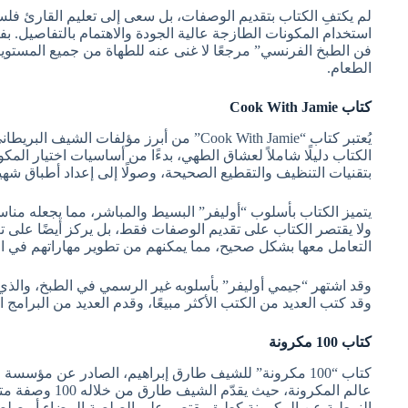
لم يكتفِ الكتاب بتقديم الوصفات، بل سعى إلى تعليم القارئ فلس
استخدام المكونات الطازجة عالية الجودة والاهتمام بالتفاصيل. ب
فن الطبخ الفرنسي” مرجعًا لا غنى عنه للطهاة من جميع المستويا
الطعام.
كتاب Cook With Jamie
يُعتبر كتاب “Cook With Jamie” من أبرز مؤلفات 
الكتاب دليلًا شاملاً لعشاق الطهي، بدءًا من أساسيات اختيار المك
بتقنيات التنظيف والتقطيع الصحيحة، وصولًا إلى إعداد أطباق شهي
يتميز الكتاب بأسلوب “أوليفر” البسيط والمباشر، مما يجعله مناسب
ولا يقتصر الكتاب على تقديم الوصفات فقط، بل يركز أيضًا على تع
التعامل معها بشكل صحيح، مما يمكنهم من تطوير مهاراتهم في ال
وقد اشتهر “جيمي أوليفر” بأسلوبه غير الرسمي في الطبخ، والذي
وقد كتب العديد من الكتب الأكثر مبيعًا، وقدم العديد من البرامج ال
كتاب 100 مكرونة
كتاب “100 مكرونة” للشيف طارق إبراهيم، الصادر عن مؤسسة
عالم المكرونة، حيث 
النمطية عن المكرونة كطبق يقتصر على الصلصة البيضاء أو صل