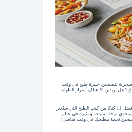
لسحرية لتصبحين خبيرة طبخ في وقت
فكِ؟ هل تريدين اكتشاف أسرار الطهاة
إذًا، أنتِ في المكان المناسب! في هذا المقال، سنكشف لكِ عن أفضل 11 كتابًا من كتب الطبخ التي ستُغير
م. استعدي لرحلة ممتعة ومثيرة في عالم
تصبحين نجمة مطبخكِ في وقت قياسي!