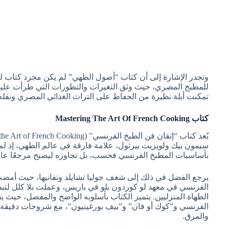
وتجدر الإشارة إلى أن كتاب “أصول الطهي” لم يكن مجرد كتاب ل
للمطبخ المصري، حيث وثق التغيرات والتطورات التي طرأت عليه 
تمكنت أبلة نظيرة من الحفاظ على التراث الغذائي المصري ونقله إ
كتاب Mastering The Art Of French Cooking
سيمون بيك ولويزيت بيرثول، علامة فارقة في عالم الطهي، إذ لم 
بأساسيات المطبخ الفرنسي فحسب، بل تجاوزه ليصبح مرجعًا عالم
يرجع الفضل في ذلك إلى شغف جوليا تشايلد وتفانيها، حيث أم
الفرنسي في معهد لو كوردون بلو في باريس، وعملت بلا كلل لتبس
الطهاة المنزليين. يتميز الكتاب بأسلوبه الواضح والمفصل، حيث
الفرنسي و”كوك أو فان” و”بيف بورغينيون”، مع شروحات دقيقة ل
والمرق.