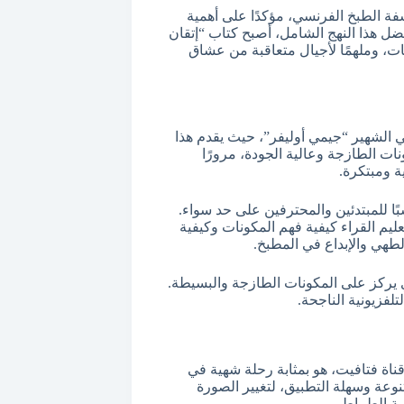
فة الطبخ الفرنسي، مؤكدًا على أهمية
فضل هذا النهج الشامل، أصبح كتاب “إتقان
ت، وملهمًا لأجيال متعاقبة من عشاق
الشيف البريطاني الشهير “جيمي أوليفر”، حيث يقدم هذا
ونات الطازجة وعالية الجودة، مرورًا
ة ومبتكرة.
ًا للمبتدئين والمحترفين على حد سواء.
ليم القراء كيفية فهم المكونات وكيفية
طهي والإبداع في المطبخ.
 يركز على المكونات الطازجة والبسيطة.
تلفزيونية الناجحة.
 قناة فتافيت، هو بمثابة رحلة شهية في
يقدّم الشيف طارق من خلاله 100 وصفة متنوعة وسهلة التطبيق، لتغيير الصورة
صة الطماطم.