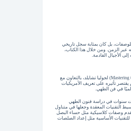
لوصفات، بل كان بمثابة سجل تاريخي
عبر الزمن. ومن خلال هذا الكتاب،
لى الأجيال القادمة.
يُعد كتاب “إتقان فن الطبخ الفرنسي” (Mastering the Art of French Cooking) لجوليا تشايلد، بالتعاون مع
يقتصر تأثيره على تعريف الأمريكيات
يًا في فن الطهي.
ضت سنوات في دراسة فنون الطهي
يط التقنيات المعقدة وجعلها في متناول
 يقدم وصفات كلاسيكية مثل حساء البصل
لتقنيات الأساسية مثل إعداد الصلصات