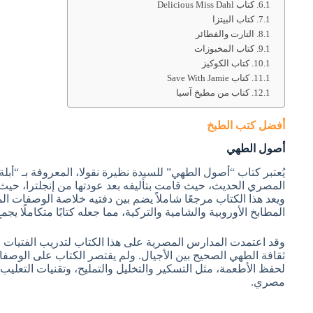
كتاب Delicious Miss Dahl
كتاب البيتزا
التارت والفطائر
كتاب المخبوزات
كتاب الكوكيز
كتاب Save With Jamie
كتاب من مطبخ آسيا
أفضل كتب الطبخ
أصول الطهي
يُعتبر كتاب “أصول الطهي” للسيدة نظيرة نقولا، المعروفة بـ “أب
المصري الحديث، حيث قامت بتأليفه بعد عودتها من إنجلترا، حيث
ويعد هذا الكتاب مرجعًا شاملاً يضم بين دفتيه خلاصة الوصفات ال
المطابخ الأوروبية والشامية والتركية، مما جعله كتابًا متكاملًا يجمع
وقد اعتمدت المدارس المصرية على هذا الكتاب لتدريب الفتيات
ثقافة الطهي الصحيح بين الأجيال. ولم يقتصر الكتاب على الوصف
لحفظ الأطعمة، مثل التسكير والتخليل والتمليح، وتقنيات التعليب 
مصري.