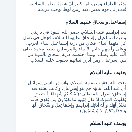
يذكر العلماء ومنهم ابن كثير أنّ شعيبًا -عليه السلام-
بُعث إلى قوم مدين، بعد زمن لوط بوقت قريب.
إسماعيل وإسحاق عليهما السلام
بعد إبراهيم عليه السلام، حصر الله النبوة في ذريتي
ولديه إسماعيل وإسحاق عليهما السلام، فجعل في نسل
كل منهما أنبياء. فكان من ذرية إسماعيل أنبياء العرب،
وعلى رأسهم خاتم الأنبياء والمرسلين سيدنا محمد صلى
الله عليه وسلم. بينما اختصت ذرية إسحاق بالنبوة في
بني إسرائيل، ومن أبرز أنبيائهم يعقوب عليه السلام.
يعقوب عليه السلام
بعث الله يعقوب -عليه السلام- واشتهر باسم إسرائيل
أي عبد الله، أبناؤه هم بنو إسرائيل، وكانت بعثته بعد
إسحاق؛ لقول الله تعالى: (أَمْ كُنتُمْ شُهَدَاءَ إِذْ حَضَرَ
يَعْقُوبَ الْمَوْتُ إِذْ قَالَ لِبَنِيهِ مَا تَعْبُدُونَ مِن بَعْدِي قَالُوا
نَعْبُدُ إِلَهَكَ وَإِلَهَ آبَائِكَ إِبْرَاهِيمَ وَإِسْمَاعِيلَ وَإِسْحَاقَ إِلَهًا
وَاحِدًا وَنَحْنُ لَهُ مُسْلِمُونَ).
يوسف عليه السلام