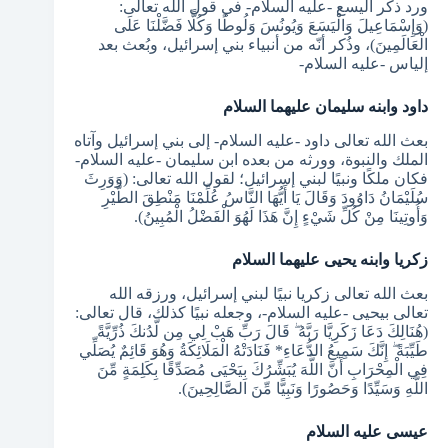
ورد ذكر اليسع -عليه السلام- في قول الله تعالى:
(وَإِسْمَاعِيلَ وَالْيَسَعَ وَيُونُسَ وَلُوطًا وَكُلًّا فَضَّلْنَا عَلَى
الْعَالَمِينَ)، وذُكر أنّه من أنبياء بني إسرائيل، وبُعث بعد
إلياس -عليه السلام-
داود وابنه سليمان عليهما السلام
بعث الله تعالى داود -عليه السلام- إلى بني إسرائيل وآتاه
الملك والنبوة، وورثه من بعده ابن سليمان -عليه السلام-
فكان ملكًا ونبيًا لبني إسرائيل؛ لقول الله تعالى: (وَوَرِثَ
سُلَيْمَانُ دَاوُودَ وَقَالَ يَا أَيُّهَا النَّاسُ عُلِّمْنَا مَنْطِقَ الطَّيْرِ
وَأُوتِينَا مِنْ كُلِّ شَيْءٍ إِنَّ هَذَا لَهُوَ الْفَضْلُ الْمُبِينُ).
زكريا وابنه يحيى عليهما السلام
بعث الله تعالى زكريا نبيًا لبني إسرائيل، ورزقه الله
تعالى بيحيى -عليه السلام-، وجعله نبيًا كذلك، قال تعالى:
(هُنَالِكَ دَعَا زَكَرِيَّا رَبَّهُ ۖ قَالَ رَبِّ هَبْ لِي مِن لَّدُنكَ ذُرِّيَّةً
طَيِّبَةً ۖ إِنَّكَ سَمِيعُ الدُّعَاءِ* فَنَادَتْهُ الْمَلَائِكَةُ وَهُوَ قَائِمٌ يُصَلِّي
فِي الْمِحْرَابِ أَنَّ اللَّهَ يُبَشِّرُكَ بِيَحْيَى مُصَدِّقًا بِكَلِمَةٍ مِّنَ
اللَّهِ وَسَيِّدًا وَحَصُورًا وَنَبِيًّا مِّنَ الصَّالِحِينَ).
عيسى عليه السلام