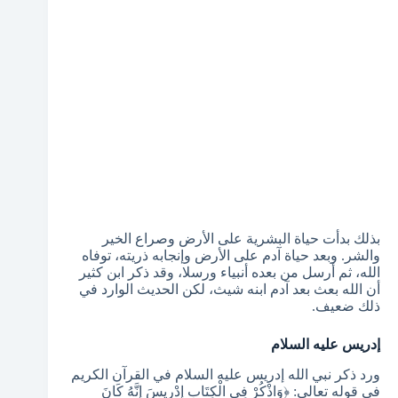
بذلك بدأت حياة البشرية على الأرض وصراع الخير
والشر. وبعد حياة آدم على الأرض وإنجابه ذريته، توفاه
الله، ثم أرسل من بعده أنبياء ورسلا، وقد ذكر ابن كثير
أن الله بعث بعد آدم ابنه شيث، لكن الحديث الوارد في
ذلك ضعيف.
إدريس عليه السلام
ورد ذكر نبي الله إدريس عليه السلام في القرآن الكريم
في قوله تعالى: ﴿وَاذْكُرْ فِي الْكِتَابِ إِدْرِيسَ إِنَّهُ كَانَ