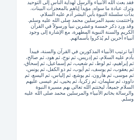
فقد بعث الله الأنبياء والرسل لهداية الناس إلى التوحيد
وترك عبادة ما سواه، مؤيداً إياهم بالمعجزات البينات.
بدأت سلسلة النبوة بأبي البشر آدم عليه السلام،
واختتمت بسيد المرسلين محمد صلى الله عليه وسلم.
وقد ورد ذكر خمسة وعشرين نبياً ورسولاً في القرآن
الكريم والسنة النبوية المطهرة، مع الإشارة إلى وجود
أنبياء آخرين لم يُذكروا بأسمائهم.
أما ترتيب الأنبياء المذكورين في القرآن والسنة، فيبدأ
بآدم عليه السلام، ثم إدريس، ثم نوح، ثم هود، ثم صالح،
ثم إبراهيم، ثم لوط، ثم شعيب، ثم إسماعيل، ثم إسحاق،
ثم يعقوب، ثم يوسف، ثم أيوب، ثم ذو الكفل، ثم يونس،
ثم موسى، ثم هارون، ثم يوشع، ثم إلياس، ثم اليسع، ثم
داوود، ثم سليمان، ثم زكريا، ثم يحيى، ثم عيسى عليهم
السلام جميعاً، ليختتم الله تعالى بهم مسيرة النبوة
والرسالة بخاتم الأنبياء والمرسلين محمد صلى الله عليه
وسلم.