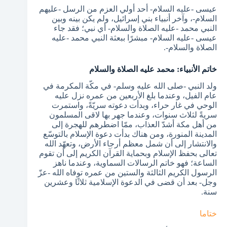
عيسى -عليه السلام- أحد أولي العزم من الرسل -عليهم
السلام-، وآخر أنبياء بني إسرائيل، ولم يكن بينه وبين
النبي محمد -عليه الصلاة والسلام- أي نبي؛ فقد جاء
عيسى -عليه السلام- مبشرًا ببعثة النبي محمد -عليه
الصلاة والسلام-.
خاتم الأنبياء: محمد عليه الصلاة والسلام
ولد النبي -صلى الله عليه وسلم- في مكّة المكرمة في
عام الفيل، وعندما بلغ الأربعين من عمره نزل عليه
الوحي في غار حراء، وبدأت دعوته سريّةً، واستمرت
سريةً لثلاث سنوات، وعندما جهر بها لاقى المسلمون
من أهل مكة أشدّ العذاب، ممّا اضطرهم للهجرة إلى
المدينة المنورة، ومن هناك بدأت دعوة الإسلام بالتوسّع
والانتشار إلى أن شمل معظم أرجاء الأرض، وتعهّد الله
تعالى بحفظ الإسلام وبحماية القرآن الكريم إلى أن تقوم
الساعة؛ فهو خاتم الرسالات السماوية، وعندما ناهز
الرسول الكريم الثالثة والستين من عمره توفاه الله -عزّ
وجل- بعد أن قضى في الدعوة الإسلامية ثلاثًا وعشرين
سنة.
ختاما