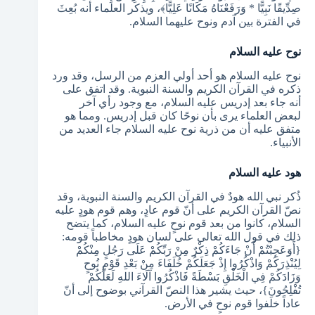
صِدِّيقًا نَبِيًّا * وَرَفَعْنَاهُ مَكَانًا عَلِيًّا﴾، ويذكر العلماء أنه بُعِثَ
في الفترة بين آدم ونوح عليهما السلام.
نوح عليه السلام
نوح عليه السلام هو أحد أولي العزم من الرسل، وقد ورد
ذكره في القرآن الكريم والسنة النبوية. وقد اتفق على
أنه جاء بعد إدريس عليه السلام، مع وجود رأي آخر
لبعض العلماء يرى بأن نوحًا كان قبل إدريس. ومما هو
متفق عليه أن من ذرية نوح عليه السلام جاء العديد من
الأنبياء.
هود عليه السلام
ذُكر نبي الله هودٌ في القرآن الكريم والسنة النبوية، وقد
نصّ القرآن الكريم على أنّ قوم عادٍ، وهم قوم هودٍ عليه
السلام، كانوا من بعد قوم نوحٍ عليه السلام، كما يتضح
ذلك في قول الله تعالى على لسان هودٍ مخاطباً قومه:
{أَوَعَجِبْتُمْ أَنْ جَاءَكُمْ ذِكْرٌ مِنْ رَبِّكُمْ عَلَى رَجُلٍ مِنْكُمْ
لِيُنْذِرَكُمْ وَاذْكُرُوا إِذْ جَعَلَكُمْ خُلَفَاءَ مِنْ بَعْدِ قَوْمِ نُوحٍ
وَزَادَكُمْ فِي الْخَلْقِ بَسْطَةً فَاذْكُرُوا آلَاءَ اللهِ لَعَلَّكُمْ
تُفْلِحُونَ}، حيث يشير هذا النصّ القرآني بوضوح إلى أنّ
عاداً خلَفوا قوم نوحٍ في الأرض.