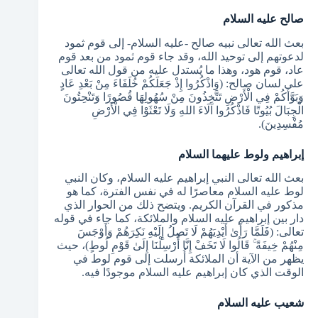
صالح عليه السلام
بعث الله تعالى نبيه صالح -عليه السلام- إلى قوم ثمود
لدعوتهم إلى توحيد الله، وقد جاء قوم ثمود من بعد قوم
عاد، قوم هود، وهذا ما يُستدل عليه من قول الله تعالى
على لسان صالح: (وَاذْكُرُوا إِذْ جَعَلَكُمْ خُلَفَاءَ مِنْ بَعْدِ عَادٍ
وَبَوَّأَكُمْ فِي الْأَرْضِ تَتَّخِذُونَ مِنْ سُهُولِهَا قُصُورًا وَتَنْحِتُونَ
الْجِبَالَ بُيُوتًا فَاذْكُرُوا آلَاءَ اللهِ وَلَا تَعْثَوْا فِي الْأَرْضِ
مُفْسِدِينَ).
إبراهيم ولوط عليهما السلام
بعث الله تعالى النبي إبراهيم عليه السلام، وكان النبي
لوط عليه السلام معاصرًا له في نفس الفترة، كما هو
مذكور في القرآن الكريم. ويتضح ذلك من الحوار الذي
دار بين إبراهيم عليه السلام والملائكة، كما جاء في قوله
تعالى: (فَلَمَّا رَأَىٰ أَيْدِيَهُمْ لَا تَصِلُ إِلَيْهِ نَكِرَهُمْ وَأَوْجَسَ
مِنْهُمْ خِيفَةً ۚ قَالُوا لَا تَخَفْ إِنَّا أُرْسِلْنَا إِلَىٰ قَوْمِ لُوطٍ)، حيث
يظهر من الآية أن الملائكة أُرسلت إلى قوم لوط في
الوقت الذي كان إبراهيم عليه السلام موجودًا فيه.
شعيب عليه السلام