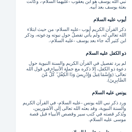
نبي الله يوسف هو ابن يعقوب -عليهما السلام-، وكانت
بعثة يوسف بعد أبيه.
أيوب عليه السلام
ذكر القرآن الكريم أيوب -عليه السلام- من حيث ابتلاء
الله تعالى له، ولم يأتي تفصلٌ حول نبوته ودعوته، وذكر
ابن كثير أنّه جاء بعد يوسف -عليه السلام-.
ذو الكفل عليه السلام
لم يرد تفصيل في القرآن الكريم والسنة النبوية حول
دعوة ذو الكفل، إلا ذكره مع جملة الأنبياء في قول الله
تعالى: (وَإِسْمَاعِيلَ وَإِدْرِيسَ وَذَا الْكِفْلِ ۖ كُلٌّ مِّنَ
الصَّابِرِينَ).
يونس عليه السلام
ورد ذكر نبي الله يونس -عليه السلام- في القرآن الكريم
والسنة النبوية، وقد بعثه الله تعالى إلى الآشوريين،
وتُذكر قصته في كتب سير وقصص الأنبياء قبل قصة
موسى عليه السلام.