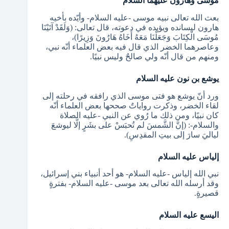
موسى وهارون عليهما السلام
بعث الله تعالى نبيه موسى -عليه السلام- وأيّده بأخيه
هارون ليسانده ويؤيده في دعوته، قال تعالى: (وَلَقَدْ آتَيْنَا
مُوسَى الْكِتَابَ وَجَعَلْنَا مَعَهُ أَخَاهُ هَارُونَ وَزِيرًا)،
وعاصرهما الخضر الذي قال فيه بعض العلماء أنّه نبي،
ومنهم من قال أنّه ولي صالحٌ وليس نبيًا.
يوشع بن نون عليه السلام
ورد أنّ يوشع هو فتى موسى الذي رافقه في رحلته إلى
لقاء الخضر، وذكرت رواياتٌ صححها بعض العلماء أنّه
كان نبيًا، ومن ذلك ما رُوي عن النبي -عليه الصلاة
والسلام-: (إنَّ الشَّمسَ لم تُحبَسْ على بشَرٍ إلَّا ليوشعَ
لياليَ سارَ إلى بيتِ المقدِسِ).
إلياس عليه السلام
نبي الله إلياس -عليه السلام- هو أحد أنبياء بني إسرائيل،
وقد أرسله الله تعالى بعد موسى -عليه السلام- بفترةٍ
قصيرةٍ.
اليسع عليه السلام