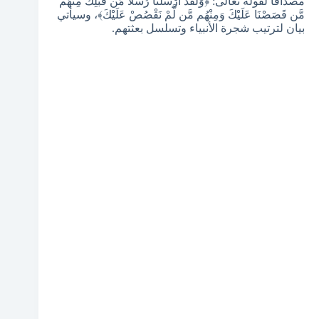
مصداقًا لقوله تعالى: ﴿وَلَقَدْ أَرْسَلْنَا رُسُلًا مِّن قَبْلِكَ مِنْهُم
مَّن قَصَصْنَا عَلَيْكَ وَمِنْهُم مَّن لَّمْ نَقْصُصْ عَلَيْكَ﴾، وسيأتي
بيان لترتيب شجرة الأنبياء وتسلسل بعثتهم.