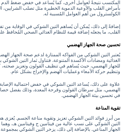
المكتسب نتيجةً لعوامل أخرى، كما يُساعد في خفض ضغط الدم الم
بأمراض القلب والأوعية الدموية الخطيرة مثل تصلب الشرايين، الذ
الكولسترول من أهم العوامل المُسببة له.
إضافةً إلى ذلك، يُمكن أن يُساهم التين الشوكي في الوقاية من 
القلب، ما يجعله إضافة قيمة للنظام الغذائي الصحي المُحافظ ع
تحسين صحة الجهاز الهضمي
يُعتبر التين الشوكي من الفواكه الممتازة لدعم صحة الجهاز الهضم
الغذائية ومضادات الأكسدة المتنوعة. فتناول ثمار التين الشوكي 
للجهاز الهضمي، حيث يُساهم في تنظيف القولون وتعزيز صحته، ك
وتنظيم حركة الأمعاء وعمليات الهضم والإخراج بشكل عام.
علاوة على ذلك، يُساعد التين الشوكي في خفض احتمالية الإصابة 
الهضمي، مثل سرطان القولون وقرحة المعدة، وذلك بفضل خصائصه
في تحسين بيئة الجهاز الهضمي.
تقوية المناعة
من أبرز فوائد التين الشوكي تعزيز وتقوية مناعة الجسم. يُعزى هذا 
التين الشوكي على نسب عالية من فيتامين ج وفيتامين هـ، وهما 
الجهاز المناعي. بالإضافة إلى ذلك، يزخر التين الشوكي بمجموعة م