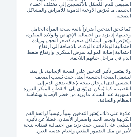
الطبيعي للدم المُحمّل بالأكسجين إلى مختلف أعضاء
الجسم، ما يُعرّض الأوعية الدموية للأمراض والمشاكل
الصحية.
كما يُلحق التدخين أضراراً بالغة بصحة المرأة الحامل
وجنينها، إذ يزيد من احتمالية الإجهاض والولادة المبكرة،
ويُعرّض الجنين لمشاكل صحية كصغر الحجم وزيادة
احتمالية الوفاة أثناء الولادة، بالإضافة إلى ارتفاع
احتمالية إصابة المواليد بمرض السكري وارتفاع ضغط
الدم في مراحل حياتهم اللاحقة.
ولا يقتصر تأثير التدخين على الصحة الإنجابية، بل يمتد
ليشمل الصحة الجنسية أيضاً، حيث يُسبب الضعف
الجنسي لدى الرجال نتيجة لإعاقة تدفق الدم إلى
القضيب، كما يُمكن أن يُؤدي إلى الانقطاع المبكر للدورة
الشهرية عند النساء، ما يزيد من خطر الإصابة بهشاشة
العظام والنحافة.
علاوة على ذلك، يُعتبر التدخين سبباً رئيسياً لرائحة الفم
الكريهة وتجعد الجلد واصفرار الأسنان، فضلاً عن تأثيره
السلبي على البصر، حيث يزيد من احتمالية فقدانه نتيجة
لأمراض مثل الضمور البقعي وإعتام عدسة العين.