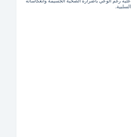
عليه رغم الوعي بأضراره الصحية الجسيمة وانعكاساته
السلبية.