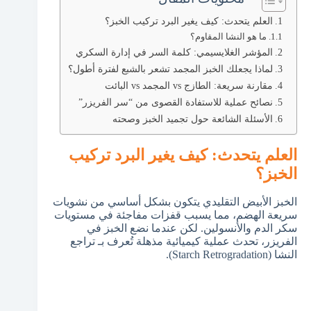
العلم يتحدث: كيف يغير البرد تركيب الخبز؟
ما هو النشا المقاوم؟
المؤشر الغلايسيمي: كلمة السر في إدارة السكري
لماذا يجعلك الخبز المجمد تشعر بالشبع لفترة أطول؟
مقارنة سريعة: الطازج vs المجمد vs البائت
نصائح عملية للاستفادة القصوى من “سر الفريزر”
الأسئلة الشائعة حول تجميد الخبز وصحته
العلم يتحدث: كيف يغير البرد تركيب
الخبز؟
الخبز الأبيض التقليدي يتكون بشكل أساسي من نشويات
سريعة الهضم، مما يسبب قفزات مفاجئة في مستويات
سكر الدم والأنسولين. لكن عندما نضع الخبز في
الفريزر، تحدث عملية كيميائية مذهلة تُعرف بـ تراجع
النشا (Starch Retrogradation).