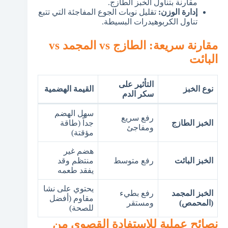
مقارنة بتناول الخبز الطازج.
إدارة الوزن:
تقليل نوبات الجوع المفاجئة التي تتبع
تناول الكربوهيدرات البسيطة.
مقارنة سريعة: الطازج vs المجمد vs
البائت
التأثير على
نوع الخبز
القيمة الهضمية
سكر الدم
سهل الهضم
رفع سريع
الخبز الطازج
جداً (طاقة
ومفاجئ
مؤقتة)
هضم غير
الخبز البائت
رفع متوسط
منتظم وقد
يفقد طعمه
يحتوي على نشا
الخبز المجمد
رفع بطيء
مقاوم (أفضل
(المحمص)
ومستقر
للصحة)
نصائح عملية للاستفادة القصوى من