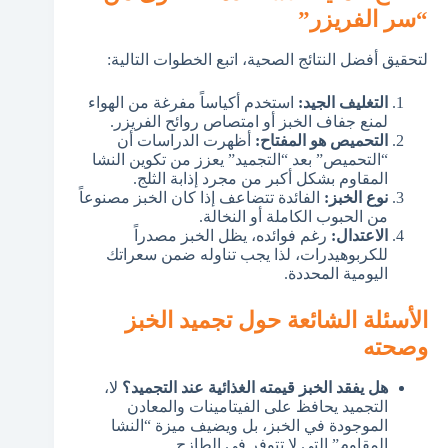
“سر الفريزر”
لتحقيق أفضل النتائج الصحية، اتبع الخطوات التالية:
التغليف الجيد:
استخدم أكياساً مفرغة من الهواء
لمنع جفاف الخبز أو امتصاص روائح الفريزر.
التحميص هو المفتاح:
أظهرت الدراسات أن
“التحميص” بعد “التجميد” يعزز من تكوين النشا
المقاوم بشكل أكبر من مجرد إذابة الثلج.
نوع الخبز:
الفائدة تتضاعف إذا كان الخبز مصنوعاً
من الحبوب الكاملة أو النخالة.
الاعتدال:
رغم فوائده، يظل الخبز مصدراً
للكربوهيدرات، لذا يجب تناوله ضمن سعراتك
اليومية المحددة.
الأسئلة الشائعة حول تجميد الخبز
وصحته
هل يفقد الخبز قيمته الغذائية عند التجميد؟
لا،
التجميد يحافظ على الفيتامينات والمعادن
الموجودة في الخبز، بل ويضيف ميزة “النشا
المقاوم” التي لا تتوفر في الطازج.