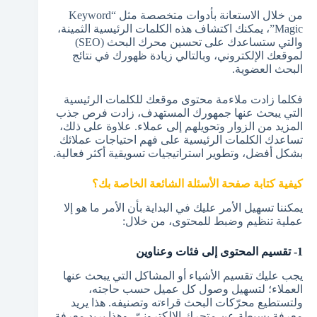
من خلال الاستعانة بأدوات متخصصة مثل “Keyword
Magic”، يمكنك اكتشاف هذه الكلمات الرئيسية الثمينة،
والتي ستساعدك على تحسين محرك البحث (SEO)
لموقعك الإلكتروني، وبالتالي زيادة ظهورك في نتائج
البحث العضوية.
فكلما زادت ملاءمة محتوى موقعك للكلمات الرئيسية
التي يبحث عنها جمهورك المستهدف، زادت فرص جذب
المزيد من الزوار وتحويلهم إلى عملاء. علاوة على ذلك،
تساعدك الكلمات الرئيسية على فهم احتياجات عملائك
بشكل أفضل، وتطوير استراتيجيات تسويقية أكثر فعالية.
كيفية كتابة صفحة الأسئلة الشائعة الخاصة بك؟
يمكننا تسهيل الأمر عليك في البداية بأن الأمر ما هو إلا
عملية تنظيم وضبط للمحتوى، من خلال:
1- تقسيم المحتوى إلى فئات وعناوين
يجب عليك تقسيم الأشياء أو المشاكل التي يبحث عنها
العملاء؛ لتسهيل وصول كل عميل حسب حاجته،
ولتستطيع محرّكات البحث قراءته وتصنيفه. هذا يريد
معرفة بسيطة عن متجرك الإلكترونيّ، وهذا يريد معرفة