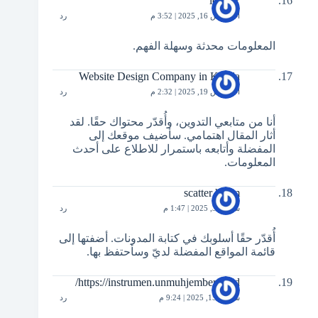
lode77
أغسطس 16, 2025 | 3:52 م
رد
المعلومات محدثة وسهلة الفهم.
Website Design Company in Kerala
أغسطس 19, 2025 | 2:32 م
رد
أنا من متابعي التدوين، وأُقدّر محتواك حقًا. لقد
أثار المقال اهتمامي. سأضيف موقعك إلى
المفضلة وأتابعه باستمرار للاطلاع على أحدث
المعلومات.
scatter hitam
سبتمبر 3, 2025 | 1:47 م
رد
أُقدّر حقًا أسلوبك في كتابة المدونات. أضفتها إلى
قائمة المواقع المفضلة لديّ وسأحتفظ بها.
https://instrumen.unmuhjember.ac.id/
سبتمبر 15, 2025 | 9:24 م
رد