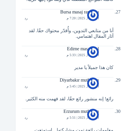
Bursa masaj randevu
أكتوبر 11, 2025 | 7:20 م
رد
أنا من متابعي التدوين، وأُقدّر محتواك حقًا. لقد
أثار المقال اهتمامي.
Edirne masaj otel
أكتوبر 13, 2025 | 5:33 م
رد
كان هذا جميلاً يا مدير
Diyarbakır mutlu son
أكتوبر 13, 2025 | 5:45 م
رد
رائع! إنه منشور رائع حقًا، لقد فهمت منه الكثير.
Erzurum mutlu son
أكتوبر 13, 2025 | 5:51 م
رد
معلومات رائعة تمت مشاركتها .. استمتعت