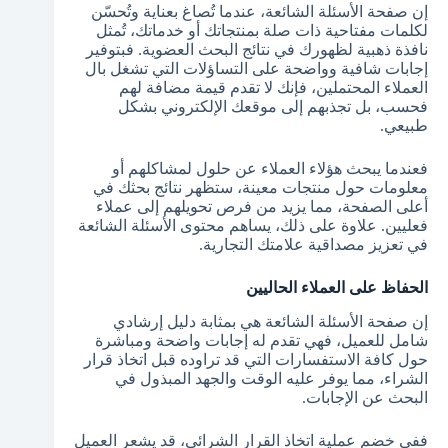
إن صفحة الأسئلة الشائعة، عندما تُصاغ بعناية وتُحسّن
لكلمات مفتاحية ذات صلة بمنتجاتك أو خدماتك، تُمثل
نافذة ذهبية لظهورك في نتائج البحث العضوية. فبتوفير
إجابات شافية وواضحة على التساؤلات التي تشغل بال
العملاء المحتملين، فإنك لا تقدم قيمة مضافة لهم
فحسب، بل تجذبهم إلى موقعك الإلكتروني بشكل
طبيعي.
فعندما يبحث هؤلاء العملاء عن حلول لمشاكلهم أو
معلومات حول منتجات معينة، ستظهر نتائج بحثك في
أعلى الصفحة، مما يزيد من فرص تحويلهم إلى عملاء
فعليين. علاوة على ذلك، يساهم محتوى الأسئلة الشائعة
في تعزيز مصداقية علامتك التجارية.
الحفاظ على العملاء الحاليين
إن صفحة الأسئلة الشائعة هي بمثابة دليل إرشادي
شامل للعميل، فهي تقدم له إجابات واضحة ومباشرة
حول كافة الاستفسارات التي قد تراوده قبل اتخاذ قرار
الشراء، مما يوفر عليه الوقت والجهد المبذول في
البحث عن الإجابات.
ففي خضم عملية اتخاذ القرار الشرائي، قد يشعر العميل