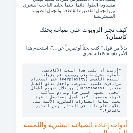
متساوية الطول دائماً، بينما يخلط الباحث البشري
بين الجمل القصيرة القاطعة والجمل الطويلة
المسترسلة.
كيف تجبر الروبوت على صياغة بحثك
كإنسان؟
بدلاً من قول “اكتب بحثاً أو تقريراً عن…”، استخدم هذا
الأمر (Prompt) السحري:
"أريدك أن تكتب هذا البحث الأكاديمي 
بأسلوب بشري طبيعي ورصين. قم بزيادة 
التنوع اللغوي (Perplexity) عبر استخدام 
مرادفات علمية متنوعة، واجعل تدفق الجمل 
متغيراً (Burstiness) من خلال تنويع أطوال 
الجمل؛ بعضها قصير جداً وصادم لتأكيد 
فكرة، وبعضها الآخر طويل ومسترسل للشرح. 
تجنب تماماً العبارات المكررة الآلية مثل 
(علاوة على ذلك، في الختام، ومن الجدير 
بالذكر)."
أدوات إعادة الصياغة البشرية واللمسة
اليدوية السريعة