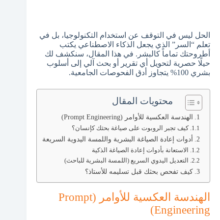
الحل ليس في التوقف عن استخدام التكنولوجيا، بل في
تعلم “السر” الذي يجعل الذكاء الاصطناعي يكتب
أطروحتك تماماً كالبشر. في هذا المقال، سنكشف لك
حيلًا حصرية لتحويل أي تقرير أو بحث آلي إلى أسلوب
بشري 100% يتجاوز أدق الفحوصات الجامعية.
محتويات المقال
الهندسة العكسية للأوامر (Prompt Engineering)
كيف تجبر الروبوت على صياغة بحثك كإنسان؟
أدوات إعادة الصياغة البشرية واللمسة اليدوية السريعة
الاستعانة بأدوات إعادة الصياغة الذكية
التعديل اليدوي السريع (اللمسة البشرية للباحث)
كيف تفحص بحثك قبل تسليمه للأستاذ؟
الهندسة العكسية للأوامر (Prompt
Engineering)