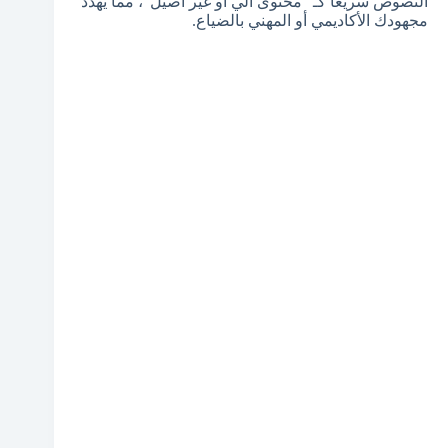
النصوص سريعاً كـ “محتوى آلي أو غير أصيل”، مما يهدد
مجهودك الأكاديمي أو المهني بالضياع.