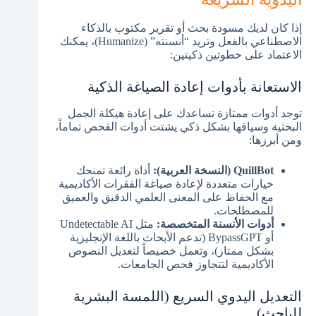
إذا كان لديك مسودة بحث أو تقرير مكتوب بالذكاء
الاصطناعي بالفعل وتريد “أنسنته” (Humanize)، يمكنك
الاعتماد على خطوتين ذكيتين:
الاستعانة بأدوات إعادة الصياغة الذكية
توجد أدوات ممتازة تساعدك على إعادة هيكلة الجمل
البحثية وسياقها بشكل ذكي يشتت أدوات الفحص تماماً،
ومن أبرزها:
QuillBot (النسخة العربية):
أداة رائعة تمنحك
خيارات متعددة لإعادة صياغة الفقرات الأكاديمية
مع الحفاظ على المعنى العلمي الدقيق والعميق
للمصطلحات.
أدوات الأنسنة المتخصصة:
مثل Undetectable AI
أو BypassGPT (تدعم الأبحاث باللغة الإنجليزية
بشكل ممتاز)، وتعمل خصيصاً لتعديل النصوص
الأكاديمية لتتجاوز فحص الجامعات.
التعديل اليدوي السريع (اللمسة البشرية
للباحث)