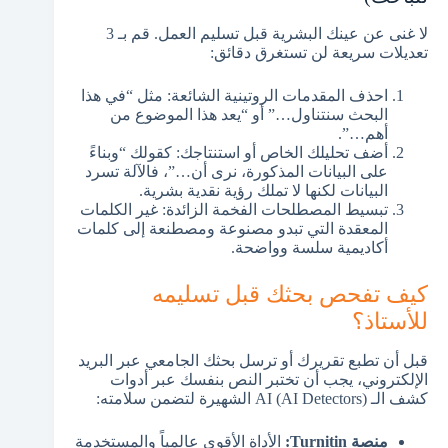
لا غنى عن عينك البشرية قبل تسليم العمل. قم بـ 3
تعديلات سريعة لن تستغرق دقائق:
احذف المقدمات الروتينية الشائعة: مثل “في هذا
البحث سنتناول…” أو “يعد هذا الموضوع من
أهم…”.
أضف تحليلك الخاص أو استنتاجك: كقولك “وبناءً
على البيانات المذكورة، نرى أن…”، فالآلة تسرد
البيانات لكنها لا تملك رؤية نقدية بشرية.
تبسيط المصطلحات الفخمة الزائدة: غير الكلمات
المعقدة التي تبدو مصنوعة ومصطنعة إلى كلمات
أكاديمية سلسة وواضحة.
كيف تفحص بحثك قبل تسليمه
للأستاذ؟
قبل أن تطبع تقريرك أو ترسل بحثك الجامعي عبر البريد
الإلكتروني، يجب أن تختبر النص بنفسك عبر أدوات
كشف الـ AI (AI Detectors) الشهيرة لتضمن سلامته:
منصة Turnitin:
الأداة الأقوى عالمياً والمستخدمة