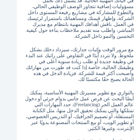
في حياتك المهنية الحالية. قد يشمل ذلك تحمل
مسؤوليات إضافية تتجاوز الوصف الوظيفي الحالي،
والتطوع للمشاركة في مشاريع رفيعة المستوى داخل
الشركة، وإظهار قيمتك ومساهماتك باستمرار لرئيسك
في العمل. ناقش أهدافك المهنية بانتظام مع مديرك
المباشر، واطلب منه تقديم ملاحظات بناءة حول كيفية
التحسين والنمو داخل الشركة.
مع مرور الوقت وإثبات جدارتك، سيزداد دخلك بشكل
ملحوظ. ولا تتردد أبدًا في التفاوض على راتبك عند البدء
في وظيفة جديدة أو طلب زيادة سنوية أعلى في
وظيفتك الحالية، خاصة إذا كنت قد طورت من مهاراتك
وأصبحت أكثر قيمة للشركة. فزيادة الدخل في هذه
الحالة يصبح حقًا مكتسبًا لك.
بالتوازي مع تطوير مسيرتك المهنية الأساسية، يمكنك
أيضًا البحث عن فرص عمل جانبي بدوام جزئي أو دخول
عالم العمل الحر (Freelancing). حدد المهارات التي
تمتلكها والتي يمكنك تحقيق الدخل منها، مثل الكتابة
المستقلة، أو تصميم الجرافيك، أو التدريس الخصوصي،
أو تطوير الويب، أو بيع المنتجات المصنوعة يدويًا عبر
الإنترنت، وغيرها الكثير.