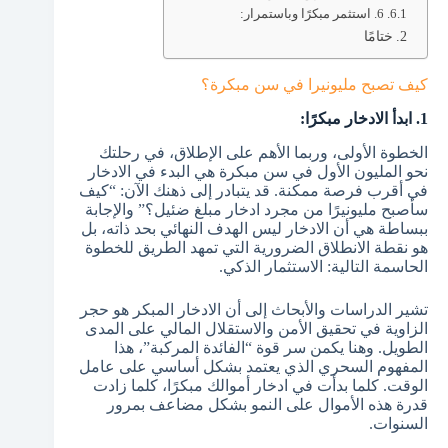
6. استثمر مبكرًا وباستمرار:
ختامًا
كيف تصبح مليونيرا في سن مبكرة؟
1. ابدأ الادخار مبكرًا:
الخطوة الأولى، وربما الأهم على الإطلاق، في رحلتك
نحو المليون الأول في سن مبكرة هي البدء في الادخار
في أقرب فرصة ممكنة. قد يتبادر إلى ذهنك الآن: “كيف
سأصبح مليونيرًا من مجرد ادخار مبلغ ضئيل؟” والإجابة
ببساطة هي أن الادخار ليس الهدف النهائي بحد ذاته، بل
هو نقطة الانطلاق الضرورية التي تمهد الطريق للخطوة
الحاسمة التالية: الاستثمار الذكي.
تشير الدراسات والأبحاث إلى أن الادخار المبكر هو حجر
الزاوية في تحقيق الأمن والاستقلال المالي على المدى
الطويل. وهنا يكمن سر قوة “الفائدة المركبة”، هذا
المفهوم السحري الذي يعتمد بشكل أساسي على عامل
الوقت. كلما بدأت في ادخار أموالك مبكرًا، كلما زادت
قدرة هذه الأموال على النمو بشكل مضاعف بمرور
السنوات.