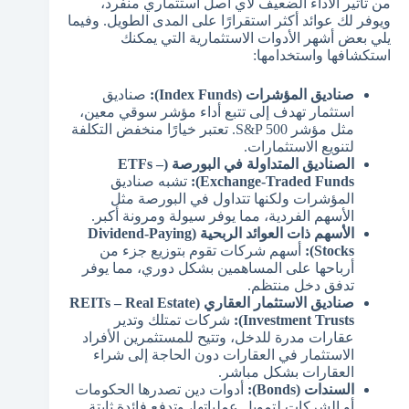
من تأثير الأداء الضعيف لأي أصل استثماري منفرد،
ويوفر لك عوائد أكثر استقرارًا على المدى الطويل. وفيما
يلي بعض أشهر الأدوات الاستثمارية التي يمكنك
استكشافها واستخدامها:
صناديق المؤشرات (Index Funds):
صناديق
استثمار تهدف إلى تتبع أداء مؤشر سوقي معين،
مثل مؤشر S&P 500. تعتبر خيارًا منخفض التكلفة
لتنويع الاستثمارات.
الصناديق المتداولة في البورصة (ETFs –
Exchange-Traded Funds):
تشبه صناديق
المؤشرات ولكنها تتداول في البورصة مثل
الأسهم الفردية، مما يوفر سيولة ومرونة أكبر.
الأسهم ذات العوائد الربحية (Dividend-Paying
Stocks):
أسهم شركات تقوم بتوزيع جزء من
أرباحها على المساهمين بشكل دوري، مما يوفر
تدفق دخل منتظم.
صناديق الاستثمار العقاري (REITs – Real Estate
Investment Trusts):
شركات تمتلك وتدير
عقارات مدرة للدخل، وتتيح للمستثمرين الأفراد
الاستثمار في العقارات دون الحاجة إلى شراء
العقارات بشكل مباشر.
السندات (Bonds):
أدوات دين تصدرها الحكومات
أو الشركات لتمويل عملياتها، وتدفع فائدة ثابتة