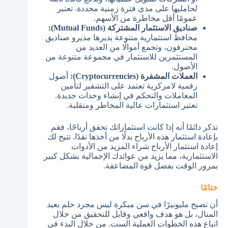
لحامليها على مدى فترة زمنية محددة. تعتبر
عمومًا أقل مخاطرة من الأسهم.
صناديق الاستثمار المشتركة (Mutual Funds):
محافظ استثمارية متنوعة يديرها مديرو صناديق
محترفون، وتجمع أموالًا من العديد من
المستثمرين للاستثمار في مجموعة متنوعة من
الأصول.
العملات المشفرة (Cryptocurrencies):
أصول
رقمية لامركزية تعتمد على التشفير لتأمين
المعاملات والتحكم في إنشاء وحدات جديدة.
تعتبر استثمارات عالية المخاطر ومتقلبة.
تذكر دائمًا أنه إذا كانت استثماراتك تحقق أرباحًا، فقم
بإعادة استثمار هذه الأرباح بدلًا من أخذها نقدًا. تتيح لك
إعادة استثمار الأرباح شراء المزيد من الأدوات
الاستثمارية، مما يزيد من عوائدك الإجمالية بشكل كبير
بمرور الوقت بفضل قوة المضاعفة.
ختامًا
أن تصبح مليونيرًا في سن مبكرة ليس مجرد حلم بعيد
المنال، بل هو هدف واقعي وقابل للتحقيق من خلال
اتباع هذه الخطوات العملية الست. من خلال البدء في