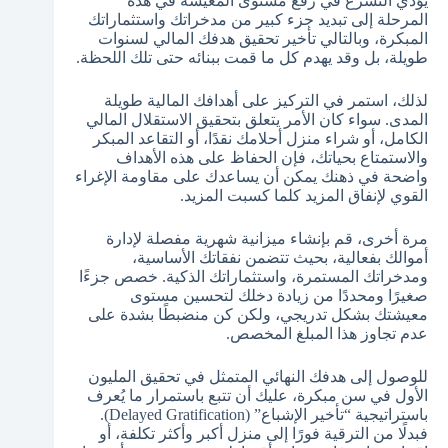
يؤدي التسرع في رفع مستوى المعيشة في هذه
المرحلة إلى تبديد جزء كبير من مدخراتك واستثماراتك
المبكرة، وبالتالي تأخير تحقيق هدفك المالي لسنوات
طويلة، بل وقد يهدم كل ما قمت ببنائه حتى تلك اللحظة.
لذلك، استمر في التركيز على أهدافك المالية طويلة
المدى. سواء كان الأمر يتعلق بتحقيق الاستقلال المالي
الكامل، أو شراء منزل أحلامك نقدًا، أو التقاعد المبكر
والاستمتاع بحياتك، فإن الحفاظ على هذه الأهداف
واضحة في ذهنك يمكن أن يساعدك على مقاومة الإغراء
القوي لإنفاق المزيد كلما كسبت المزيد.
مرة أخرى، قم بإنشاء ميزانية شهرية مفصلة لإدارة
أموالك بفعالية، بحيث تتضمن نفقاتك الأساسية،
ومدخراتك المستمرة، واستثماراتك الذكية. خصص جزءًا
صغيرًا ومحددًا من زيادة دخلك لتحسين مستوى
معيشتك بشكل تدريجي، ولكن كن منضبطًا بشدة على
عدم تجاوز هذا المبلغ المخصص.
للوصول إلى هدفك النهائي المتمثل في تحقيق المليون
الأول في سن مبكرة، عليك أن تتبع باستمرار ما يُعرف
باستراتيجية “تأخير الإشباع” (Delayed Gratification).
فبدلًا من الترقية فورًا إلى منزل أكبر وأكثر تكلفة، أو