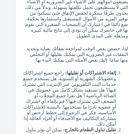
يضيعون أموالهم على الأشياء غير الضرورية أو الأشياء
التي لا يستطيعون تحمل تكلفتها بسهولة. وبدلاً من ذلك،
يجدون طرقًا مبتكرة لخفض الإنفاق حتى يتمكنوا من
توفير المزيد من الأموال للمستقبل واستثمارها بحكمة.
ضع دائمًا في اعتبارك أن التضحيات الصغيرة التي تقوم
بها في حاضرك يمكن أن تؤدي إلى نتائج مالية كبيرة
ومذهلة على المدى الطويل.
لذا، خصص بعض الوقت لمراجعة نفقاتك بعناية وتحديد
النفقات غير الضرورية التي يمكنك تقليلها أو التخلص
منها تمامًا. إليك بعض الأمثلة التي يمكنك البدء بها:
إلغاء الاشتراكات أو تقليلها:
راجع جميع اشتراكاتك
وعضوياتك الشهرية أو السنوية. هل تستخدم جميع
خدمات البث التلفزيوني عبر الإنترنت التي تشترك
فيها؟ هل تستفيد بشكل كامل من عضويتك في
الصالة الرياضية؟ هل تقرأ جميع المجلات أو
الصحف التي تشترك فيها؟ قم بإلغاء أي اشتراك
أو عضوية نادرًا ما تستخدمها. بالنسبة للاشتراكات
الأساسية، فكر في الرجوع إلى خطط أرخص أو
مشاركة التكاليف مع الأصدقاء أو أفراد العائلة إذا
أمكن ذلك.
تقليل تناول الطعام بالخارج:
يمكن أن يؤثر تناول