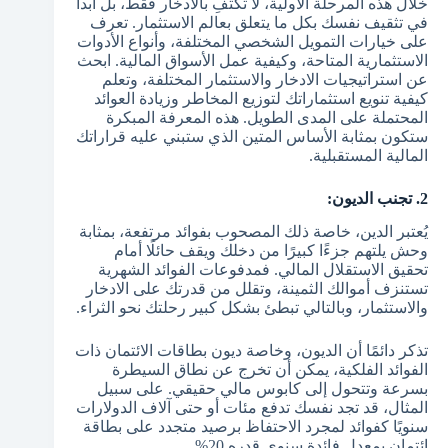
خلال هذه المرحلة الأولية، لا تكتفِ بالادخار فقط، بل ابدأ
في تثقيف نفسك بكل ما يتعلق بعالم الاستثمار. تعرف
على خيارات التمويل الشخصي المختلفة، وأنواع الأدوات
الاستثمارية المتاحة، وكيفية عمل الأسواق المالية. ابحث
عن استراتيجيات الادخار والاستثمار المختلفة، وتعلم
كيفية تنويع استثماراتك لتوزيع المخاطر وزيادة العوائد
المحتملة على المدى الطويل. هذه المعرفة المبكرة
ستكون بمثابة الأساس المتين الذي ستبني عليه قراراتك
المالية المستقبلية.
2. تجنب الديون:
يُعتبر الدين، خاصة ذلك المصحوب بفوائد مرتفعة، بمثابة
وحش يلتهم جزءًا كبيرًا من دخلك ويقف حائلًا أمام
تحقيق الاستقلال المالي. فمدفوعات الفوائد الشهرية
تستنزف أموالك الثمينة، وتقلل من قدرتك على الادخار
والاستثمار، وبالتالي تبطئ بشكل كبير رحلتك نحو الثراء.
تذكر دائمًا أن الديون، وخاصة ديون بطاقات الائتمان ذات
الفوائد الفلكية، يمكن أن تخرج عن نطاق السيطرة
بسرعة وتتحول إلى كابوس مالي حقيقي. على سبيل
المثال، قد تجد نفسك تدفع مئات أو حتى آلاف الدولارات
سنويًا كفوائد لمجرد الاحتفاظ برصيد متجدد على بطاقة
ائتمان بمعدل فائدة سنوي قدره 20%.