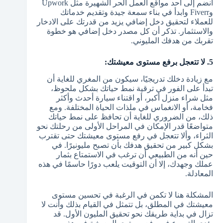
انضم إلى أحد مواقع العمل الحر الشهيرة مثل Upwork
وFiverr وابدأ في بناء سمعة جيدة وتقديم خدماتك
للعملاء لتحقيق دخل إضافي يزيد من قدرتك على الادخار
والاستثمار. تذكر أن كل مصدر دخل إضافي هو خطوة
تقربك من هدفك المليوني.
5. لا تتعجل برفع مستوى معيشتك:
مع زيادة دخلك تدريجيًا، سيكون من المغري للغاية أن
تبدأ على الفور في ترقية نمط حياتك بشكل ملحوظ،
مثل شراء منزل أكبر، أو اقتناء سيارة أحدث وأكثر
فخامة، أو الانغماس في ملذات الحياة المختلفة. ومع
ذلك، من الضروري للغاية أن تحافظ على نمط حياتك
متواضعًا قدر الإمكان في المراحل الأولى من رحلتك نحو
الثراء، وألا تتعجل في رفع مستوى معيشتك حتى تقترب
بشكل كبير من تحقيق هدفك بأن تصبح مليونيرًا. في
حين أنه من الطبيعي أن ترغب في الاستمتاع بثمار
عملك وجهدك، إلا أن التوقيت يلعب دورًا حاسمًا في هذه
المعادلة.
المشكلة هنا لا تكمن في الرغبة في تحسين مستوى
معيشتك في المطلق، بل تتمثل في القيام بذلك وأنت لا
تزال في بداية طريقك نحو تحقيق المليون الأول. قد