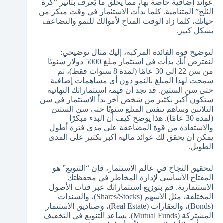
عوائد إضافية خاصة بها، مما يخلق ما يُعرف بتأثير “كرة
الثلج” المتنامية. كلما بدأت الاستثمار في وقت مبكر من
حياتك، كلما زاد الوقت المتاح لأموالك للنمو والتضاعف
بشكل كبير.
لتوضيح قوة الفائدة المركبة، إليك مثال توضيحي:
لنفترض أنك بدأت في استثمار مبلغ 5000 دولار سنويًا
من سن 22 إلى 30 عامًا (لمدة 8 سنوات فقط)، ثم
سمحت لهذا المبلغ بالنمو دون أي مساهمات إضافية
حتى سن الستين. قد تجد أن قيمة استثماراتك النهائية
ستكون أكبر بكثير من شخص آخر بدأ الاستثمار في سن
الثلاثين وساهم بنفس المبلغ سنويًا حتى سن الستين
(لمدة 30 عامًا). هذا يوضح كيف أن البدء مبكرًا
والاستفادة من قوة المضاعفة على مدى فترة أطول
يمكن أن يحقق لك عوائد مالية أكبر بكثير على المدى
الطويل.
لتحقيق النجاح في عالم الاستثمار، فإن “التنويع” هو
المفتاح الأساسي لإدارة المخاطر في محفظتك
الاستثمارية. قم بتوزيع استثماراتك عبر فئات الأصول
المختلفة، مثل الأسهم (Shares/Stocks)، والسندات
(Bonds)، والعقارات (Real Estate)، وصناديق الاستثمار
المشتركة (Mutual Funds). يساعد التنويع في التخفيف