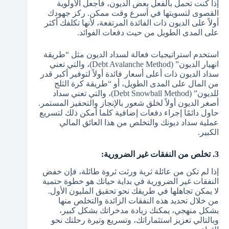
إذا كنت تحمل بالفعل بعض الديون، فاجعل الأولوية
القصوى لتسويتها في أسرع وقت ممكن. ركز جهودك
أولاً على الديون ذات الفائدة المرتفعة، لأنها تكلفك أكثر
على المدى الطويل من حيث دفعات الفوائد.
استخدم استراتيجيات فعالة لسداد الديون مثل “طريقة
انهيار الديون” (Debt Avalanche Method)، والتي تعني
سداد الديون ذات أعلى أسعار فائدة أولاً لتوفير أكبر قدر
من المال على المدى الطويل، أو “طريقة كرة الثلج
للديون” (Debt Snowball Method)، والتي تعني سداد
أصغر الديون أولاً لخلق شعور بالإنجاز والتحفيز المستمر.
حاول دائمًا إجراء دفعات إضافية كلما أمكن ذلك لتسريع
عملية سداد ديونك والتخلص من هذا العائق المالي
الكبير.
3. تخلص من النفقات غير الضرورية:
إذا لم تكن من عائلة ثرية ورثت ثروة طائلة، فإن خفض
النفقات غير الضرورية في بداية حياتك هو خطوة حتمية
لا يمكن تجاهلها في طريقك نحو تحقيق المليون الأول.
من خلال تحديد هذه النفقات الزائدة والتخلص منها
بشكل منهجي، يمكنك زيادة مدخراتك بشكل كبير،
وبالتالي تعزيز استثماراتك، وتسريع وتيرة رحلتك نحو