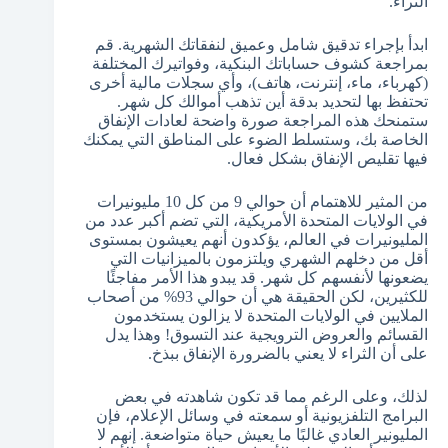
الثراء.
ابدأ بإجراء تدقيق شامل وعميق لنفقاتك الشهرية. قم
بمراجعة كشوف حساباتك البنكية، وفواتيرك المختلفة
(كهرباء، ماء، إنترنت، هاتف)، وأي سجلات مالية أخرى
تحتفظ بها لتحديد بدقة أين تذهب أموالك كل شهر.
ستمنحك هذه المراجعة صورة واضحة لعادات الإنفاق
الخاصة بك، وستسلط الضوء على المناطق التي يمكنك
فيها تقليص الإنفاق بشكل فعال.
من المثير للاهتمام أن حوالي 9 من كل 10 مليونيرات
في الولايات المتحدة الأمريكية، التي تضم أكبر عدد من
المليونيرات في العالم، يؤكدون أنهم يعيشون بمستوى
أقل من دخلهم الشهري ويلتزمون بالميزانيات التي
يضعونها لأنفسهم كل شهر. قد يبدو هذا الأمر مفاجئًا
للكثيرين، لكن الحقيقة هي أن حوالي 93% من أصحاب
الملايين في الولايات المتحدة لا يزالون يستخدمون
القسائم والعروض الترويجية عند التسوق! وهذا يدل
على أن الثراء لا يعني بالضرورة الإنفاق ببذخ.
لذلك، وعلى الرغم مما قد تكون شاهدته في بعض
البرامج التلفزيونية أو سمعته في وسائل الإعلام، فإن
المليونير العادي غالبًا ما يعيش حياة متواضعة. إنهم لا