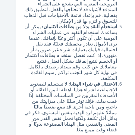
الترويجية المغرية التي تشجع على الشراء
المندفع لأشياء قد لا تحتاجها بالفعل. لتطبيق ذلك
بفعالية، قم بإعداد قائمة بالاحتياجات قبل الذهاب
للتسوق والتزم بها قدر الإمكان.
استخدام النقد بدلًا من بطاقات الائتمان:
يمكن أن
يساعدك استخدام النقود في عمليات الشراء
اليومية على أن تكون أكثر وعيًا بإنفاقك. عندما
ترى الأموال تغادر محفظتك فعليًا، فقد تقل
احتمالية قيامك بعمليات شراء غير ضرورية أو
متهورة. إذا كنت تفضل استخدام بطاقات الائتمان
أو الخصم لتتبع إنفاقك بشكل أفضل، فتتبع
معاملاتك عن كثب وقم بسداد رصيدك بالكامل
في نهاية كل شهر لتجنب تراكم رسوم الفائدة
المكلفة.
الاعتدال في شراء الهدايا:
لا تستسلم للضغوط
الاجتماعية لشراء هدايا باهظة الثمن للعائلة أو
الأصدقاء المقربين في المناسبات المختلفة. إذا
قمت بذلك، فإنك تؤثر سلبًا على ميزانيتك من
ناحية، ومن ناحية أخرى قد تضع ضغطًا ماليًا
مماثلًا عليهم لرد الهدية بنفس المستوى. فكر في
بدائل أقل تكلفة ولكنها تحمل نفس القدر من
المعنى والتقدير، مثل الهدايا المصنوعة يدويًا أو
قضاء وقت ممتع معًا.