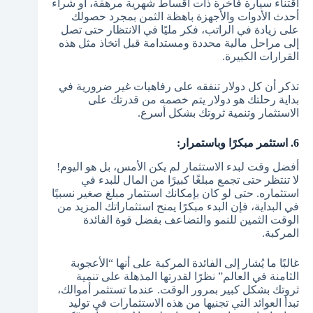
اقتناء سيارة فاخرة ذات أقساط شهرية مرهقة، أو شراء
أحدث الأدوات والأجهزة باهظة الثمن بمجرد حصولك
على زيادة في الراتب، فكر مليًا في الانتظار حتى تصل
إلى مراحل مالية محددة ومستدامة قبل اتخاذ مثل هذه
القرارات الكبيرة.
تذكر أن كل دولار تنفقه على رفاهيات غير ضرورية في
بداية رحلتك هو دولار يتم خصمه من قدرتك على
الاستثمار وتنمية ثروتك بشكل أسرع.
6. استثمر مبكرًا وباستمرار:
أفضل وقت لبدء الاستثمار لم يكن الأمس، بل هو اليوم!
لا تنتظر حتى تجمع مبلغًا كبيرًا من المال للبدء في
استثماره. حتى لو كان بإمكانك استثمار مبلغ صغير نسبيًا
في البداية، فإن البدء مبكرًا يمنح استثماراتك المزيد من
الوقت الثمين للنمو والتضاعف بفضل قوة الفائدة
المركبة.
غالبًا ما يُشار إلى الفائدة المركبة على أنها “الأعجوبة
الثامنة في العالم” نظرًا لقدرتها المذهلة على تنمية
ثروتك بشكل كبير بمرور الوقت. عندما تستثمر أموالك،
تبدأ العوائد التي تجنيها من هذه الاستثمارات في توليد