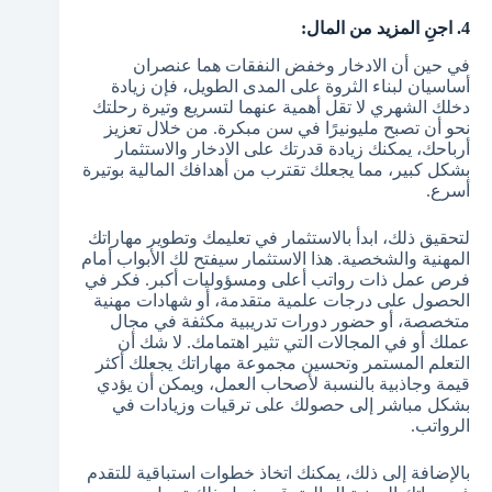
4. اجنِ المزيد من المال:
في حين أن الادخار وخفض النفقات هما عنصران
أساسيان لبناء الثروة على المدى الطويل، فإن زيادة
دخلك الشهري لا تقل أهمية عنهما لتسريع وتيرة رحلتك
نحو أن تصبح مليونيرًا في سن مبكرة. من خلال تعزيز
أرباحك، يمكنك زيادة قدرتك على الادخار والاستثمار
بشكل كبير، مما يجعلك تقترب من أهدافك المالية بوتيرة
أسرع.
لتحقيق ذلك، ابدأ بالاستثمار في تعليمك وتطوير مهاراتك
المهنية والشخصية. هذا الاستثمار سيفتح لك الأبواب أمام
فرص عمل ذات رواتب أعلى ومسؤوليات أكبر. فكر في
الحصول على درجات علمية متقدمة، أو شهادات مهنية
متخصصة، أو حضور دورات تدريبية مكثفة في مجال
عملك أو في المجالات التي تثير اهتمامك. لا شك أن
التعلم المستمر وتحسين مجموعة مهاراتك يجعلك أكثر
قيمة وجاذبية بالنسبة لأصحاب العمل، ويمكن أن يؤدي
بشكل مباشر إلى حصولك على ترقيات وزيادات في
الرواتب.
بالإضافة إلى ذلك، يمكنك اتخاذ خطوات استباقية للتقدم