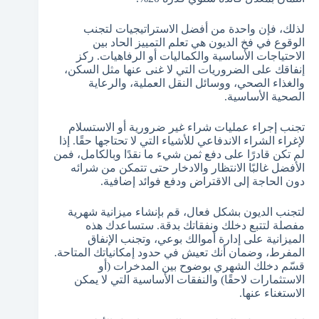
لذلك، فإن واحدة من أفضل الاستراتيجيات لتجنب
الوقوع في فخ الديون هي تعلم التمييز الحاد بين
الاحتياجات الأساسية والكماليات أو الرفاهيات. ركز
إنفاقك على الضروريات التي لا غنى عنها مثل السكن،
والغذاء الصحي، ووسائل النقل العملية، والرعاية
الصحية الأساسية.
تجنب إجراء عمليات شراء غير ضرورية أو الاستسلام
لإغراء الشراء الاندفاعي للأشياء التي لا تحتاجها حقًا. إذا
لم تكن قادرًا على دفع ثمن شيء ما نقدًا وبالكامل، فمن
الأفضل غالبًا الانتظار والادخار حتى تتمكن من شرائه
دون الحاجة إلى الاقتراض ودفع فوائد إضافية.
لتجنب الديون بشكل فعال، قم بإنشاء ميزانية شهرية
مفصلة لتتبع دخلك ونفقاتك بدقة. ستساعدك هذه
الميزانية على إدارة أموالك بوعي، وتجنب الإنفاق
المفرط، وضمان أنك تعيش في حدود إمكانياتك المتاحة.
قسّم دخلك الشهري بوضوح بين المدخرات (أو
الاستثمارات لاحقًا) والنفقات الأساسية التي لا يمكن
الاستغناء عنها.