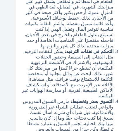
الطعام في المطاعم والمقاهي بشكل كبير على
ميزانيتك الشهرية. في المقابل، يُعد الطهي في
المنزل عمومًا أرخص بكثير وأكثر صحة في كثير
من الأحيان. لذلك، خطط لوجباتك الأسبوعية،
وأعد قائمة تسوق مفصلة، واشترِ البقالة بكميات
مناسبة لتوفير المال وتقليل الهدر. إذا كنت
تستمتع بتناول الطعام بالخارج في بعض الأحيان،
فاجعله مقتصرًا على المناسبات الخاصة أو حدد
ميزانية محددة لذلك كل شهر والتزم بها.
التحكم في نفقات الترفيه:
يمكن لنفقات الترفيه،
مثل الذهاب إلى السينما، وحضور الحفلات
الموسيقية، والاشتراك في الأنشطة الترفيهية
المكلفة، أن تقتطع جزءًا كبيرًا من ميزانيتك كل
شهر. لذلك، ابحث عن بدائل مجانية أو منخفضة
التكلفة للاستمتاع بوقت فراغك، مثل مشاهدة
الأفلام عبر الإنترنت مع الأصدقاء، أو استكشاف
الأماكن الطبيعية القريبة، أو ممارسة الهوايات غير
المكلفة.
التسوق بحذر وتخطيط:
مارس التسوق المدروس
والواعي لتجنب عمليات الشراء غير الضرورية
والاندفاعية. قبل شراء أي شيء، اسأل نفسك
بصدق إذا كنت تحتاجه حقًا وما إذا كان يناسب
ميزانيتك الحالية. تجنب التسوق باعتباره نشاطًا
ترفيهيًا، وكن حذرًا من المبيعات والعروض