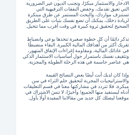
الادخار والاستثمار مبكرًا، وتجنب الديون غير الضرورية
التي تعيق تقدمك، وخفض النفقات الترفيهية التي
تستنزف مواردك، والبحث المستمر عن طرق مبتكرة
لزيادة دخلك، يمكنك أن تضع نفسك بثبات على الطريق
الصحيح لتحقيق ثروة كبيرة في وقت أقرب مما تتخيل.
تذكر دائمًا أن كل خطوة صغيرة تتخذها بوعي وانضباط
تقربك أكثر من أهدافك المالية الكبيرة. البقاء منضبطًا
في عاداتك المالية، ومقاومة إغراءات الإنفاق المتهور،
وتثقيف نفسك باستمرار حول أساسيات الاستثمار الذكي
هي عناصر حاسمة في هذه الرحلة الطويلة والمجزية.
وإذا كان لديك أنت أيضًا بعض النصائح القيمة
والاستراتيجيات المجربة لتحقيق حلم الثراء في سن
مبكرة، فلا تتردد في مشاركتها معنا في قسم التعليقات
أدناه ليستفيد منها الجميع! وأخيرًا، لا تنسَ الاشتراك في
موقعنا ليصلك كل جديد من مقالاتنا المفيدة أولًا بأول.