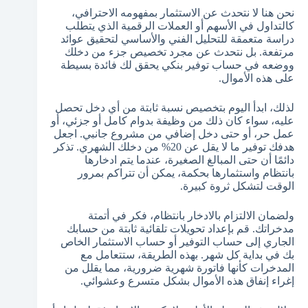
نحن هنا لا نتحدث عن الاستثمار بمفهومه الاحترافي،
كالتداول في الأسهم أو العملات الرقمية الذي يتطلب
دراسة متعمقة للتحليل الفني والأساسي لتحقيق عوائد
مرتفعة. بل نتحدث عن مجرد تخصيص جزء من دخلك
ووضعه في حساب توفير بنكي يحقق لك فائدة بسيطة
على هذه الأموال.
لذلك، ابدأ اليوم بتخصيص نسبة ثابتة من أي دخل تحصل
عليه، سواء كان ذلك من وظيفة بدوام كامل أو جزئي، أو
عمل حر، أو حتى دخل إضافي من مشروع جانبي. اجعل
هدفك توفير ما لا يقل عن 20% من دخلك الشهري. تذكر
دائمًا أن حتى المبالغ الصغيرة، عندما يتم ادخارها
بانتظام واستثمارها بحكمة، يمكن أن تتراكم بمرور
الوقت لتشكل ثروة كبيرة.
ولضمان الالتزام بالادخار بانتظام، فكر في أتمتة
مدخراتك. قم بإعداد تحويلات تلقائية ثابتة من حسابك
الجاري إلى حساب التوفير أو حساب الاستثمار الخاص
بك في بداية كل شهر. بهذه الطريقة، ستتعامل مع
المدخرات كأنها فاتورة شهرية ضرورية، مما يقلل من
إغراء إنفاق هذه الأموال بشكل متسرع وعشوائي.