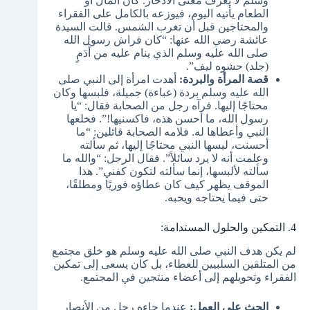
وسلم لا يعرف معنى الادخار. كان المال أو
الطعام يأتيه اليوم، فيوزعه بالكامل على الفقراء
والمحتاجين قبل أن تغرب الشمس. قالت السيدة
عائشة رضي الله عنها: “كان فراش رسول الله
صلى الله عليه وسلم الذي ينام عليه من أَدَمٍ
(جلد) حشوه ليف”.
قصة المرأة والبردة:
أهدت امرأة إلى النبي صلى
الله عليه وسلم بردة (عباءة) جميلة، فلبسها وكان
محتاجًا إليها. فرآه رجل من الصحابة فقال: “يا
رسول الله، ما أحسن هذه، فاكسنيها!”. فخلعها
النبي وأعطاها له. فلامه الصحابة قائلين: “ما
أحسنت، لبسها النبي محتاجًا إليها، ثم سألته
وعلمت أنه لا يرد سائلاً”. فقال الرجل: “والله ما
سألته لألبسها، إنما سألته لتكون كفني”. هذا
الموقف يظهر كيف كان عطاؤه فوريًا ومطلقًا،
حتى فيما يحتاجه ويحبه.
4. التمكين والحلول المستدامة:
لم يكن هدف النبي صلى الله عليه وسلم هو خلق مجتمع
من المتلقين السلبيين للعطاء، بل كان يسعى إلى تمكين
الفقراء وتحويلهم إلى أعضاء منتجين في المجتمع.
الحث على العمل:
عندما جاءه رجل من الأنصار