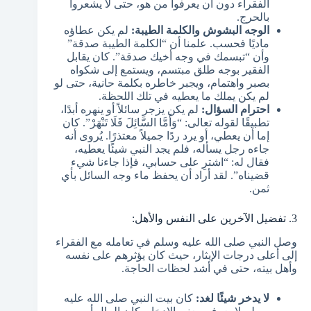
الفقراء دون أن يعرفوا من هو، حتى لا يشعروا
بالحرج.
الوجه البشوش والكلمة الطيبة:
لم يكن عطاؤه
ماديًا فحسب. علمنا أن “الكلمة الطيبة صدقة”
وأن “تبسمك في وجه أخيك صدقة”. كان يقابل
الفقير بوجه طلق مبتسم، ويستمع إلى شكواه
بصبر واهتمام، ويجبر خاطره بكلمة حانية، حتى لو
لم يكن يملك ما يعطيه في تلك اللحظة.
احترام السؤال:
لم يكن يزجر سائلاً أو ينهره أبدًا،
تطبيقًا لقوله تعالى: “وَأَمَّا السَّائِلَ فَلَا تَنْهَرْ”. كان
إما أن يعطي، أو يرد ردًا جميلاً معتذرًا. يُروى أنه
جاءه رجل يسأله، فلم يجد النبي شيئًا يعطيه،
فقال له: “اشترِ على حسابي، فإذا جاءنا شيء
قضيناه”. لقد أراد أن يحفظ ماء وجه السائل بأي
ثمن.
3. تفضيل الآخرين على النفس والأهل:
وصل النبي صلى الله عليه وسلم في تعامله مع الفقراء
إلى أعلى درجات الإيثار، حيث كان يؤثرهم على نفسه
وأهل بيته، حتى في أشد لحظات الحاجة.
لا يدخر شيئًا لغد:
كان بيت النبي صلى الله عليه