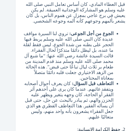
قبل العطاء المادي، كان أساس تعامل النبي صلى الله
عليه وسلم هو المشاركة الوجدانية العميقة. لم يكن
يعيش في برج عاجي بمعزل عن هموم الناس، بل كان
يشعر بألمهم وجوعهم كأنه ألمه وجوعه الشخصي.
الجوع من أجل الجوعى:
تروي لنا السيرة مواقف
عديدة كان النبي صلى الله عليه وسلم يربط فيها
الحجر على بطنه من شدة الجوع، ليس فقط لقلة
ما عنده، بل ليظل دائمًا متذكرًا لحال الفقراء.
قالت السيدة عائشة رضي الله عنها: “ما شبع آل
محمد صلى الله عليه وسلم منذ قدم المدينة من
طعام بر ثلاث ليال تباعًا حتى قبض”. هذه الحالة
من الزهد الاختياري جعلت قلبه دائمًا متصلاً
بمعاناة المحتاجين.
التعاطف قبل السؤال:
كان يعرف أحوال أصحابه
ويتفقد غائبهم. عندما كان يرى على أحدهم أثر
الفقر أو الحاجة، كان وجهه يتغير ويظهر عليه
الحزن والهم، ثم يبادر بالبحث عن حل، حتى قبل
أن يسأله الفقير. هذا التعاطف الفطري هو الذي
جعل الفقراء يشعرون بأنه واحد منهم، وليس
متعاليًا عليهم.
2. حفظ الكرامة الإنسانية: