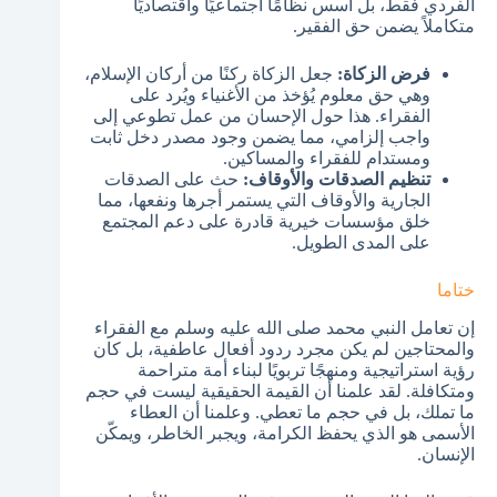
الفردي فقط، بل أسس نظامًا اجتماعيًا واقتصاديًا
متكاملاً يضمن حق الفقير.
فرض الزكاة:
جعل الزكاة ركنًا من أركان الإسلام،
وهي حق معلوم يُؤخذ من الأغنياء ويُرد على
الفقراء. هذا حول الإحسان من عمل تطوعي إلى
واجب إلزامي، مما يضمن وجود مصدر دخل ثابت
ومستدام للفقراء والمساكين.
تنظيم الصدقات والأوقاف:
حث على الصدقات
الجارية والأوقاف التي يستمر أجرها ونفعها، مما
خلق مؤسسات خيرية قادرة على دعم المجتمع
على المدى الطويل.
ختاما
إن تعامل النبي محمد صلى الله عليه وسلم مع الفقراء
والمحتاجين لم يكن مجرد ردود أفعال عاطفية، بل كان
رؤية استراتيجية ومنهجًا تربويًا لبناء أمة متراحمة
ومتكافلة. لقد علمنا أن القيمة الحقيقية ليست في حجم
ما تملك، بل في حجم ما تعطي. وعلمنا أن العطاء
الأسمى هو الذي يحفظ الكرامة، ويجبر الخاطر، ويمكّن
الإنسان.