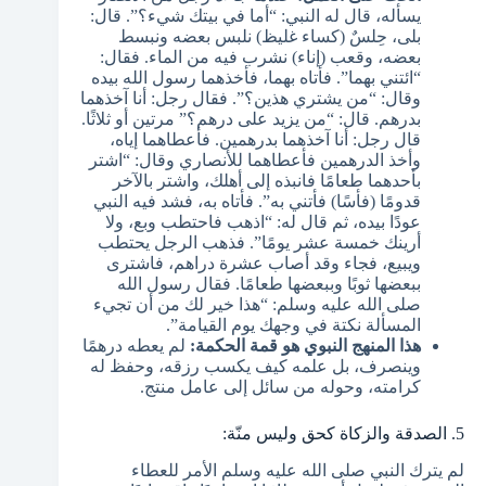
يسأله، قال له النبي: “أما في بيتك شيء؟”. قال:
بلى، حِلسٌ (كساء غليظ) نلبس بعضه ونبسط
بعضه، وقعب (إناء) نشرب فيه من الماء. فقال:
“ائتني بهما”. فأتاه بهما، فأخذهما رسول الله بيده
وقال: “من يشتري هذين؟”. فقال رجل: أنا آخذهما
بدرهم. قال: “من يزيد على درهم؟” مرتين أو ثلاثًا.
قال رجل: أنا آخذهما بدرهمين. فأعطاهما إياه،
وأخذ الدرهمين فأعطاهما للأنصاري وقال: “اشتر
بأحدهما طعامًا فانبذه إلى أهلك، واشتر بالآخر
قدومًا (فأسًا) فأتني به”. فأتاه به، فشد فيه النبي
عودًا بيده، ثم قال له: “اذهب فاحتطب وبع، ولا
أرينك خمسة عشر يومًا”. فذهب الرجل يحتطب
ويبيع، فجاء وقد أصاب عشرة دراهم، فاشترى
ببعضها ثوبًا وببعضها طعامًا. فقال رسول الله
صلى الله عليه وسلم: “هذا خير لك من أن تجيء
المسألة نكتة في وجهك يوم القيامة”.
هذا المنهج النبوي هو قمة الحكمة:
لم يعطه درهمًا
وينصرف، بل علمه كيف يكسب رزقه، وحفظ له
كرامته، وحوله من سائل إلى عامل منتج.
5. الصدقة والزكاة كحق وليس منّة:
لم يترك النبي صلى الله عليه وسلم الأمر للعطاء