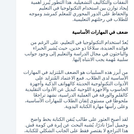
النفقات والتكاليف التشغيلية. هذا التطور يُبرز أهمية
إيجاد توازن بين استخدام التكنولوجيا في التعليم
والحفاظ على الدور المحوري للمعلم كمرشد وموجه
للطلاب في رحلتهم التعليمية.
ضعف في المهارات الأساسية
يُعدّ استخدام التكنولوجيا في التعليم، على الرغم من
فوائده العديدة، سلاحًا ذو حدين، حيث يُشير الخبراء
والباحثون في مجال الدراسة والتعليم إلى وجود جوانب
سلبية مُهمة يجب الانتباه إليها.
من أبرز هذه السلبيات هو الضعف المُتزايد في المهارات
الأساسية لدى الطلاب. فمع الاعتماد المُتزايد على
الأدوات التكنولوجية الحديثة كالهواتف الذكية وأجهزة
الحاسوب والأجهزة اللوحية كبديل عن الأدوات التقليدية
كالقلم والورقة في العملية الدراسية، نشهد تراجعًا
ملحوظًا في مستوى إتقان الطلاب للمهارات الأساسية،
وعلى رأسها مهارة الكتابة اليدوية.
لقد أصبح العثور على طالب يُتقن الكتابة بخط واضح
وجميل أمرًا نادرًا، يُشبه البحث عن إبرة في كومة قش.
هذا التراجع لا يقتصر فقط على الجانب الشكلي للكتابة،