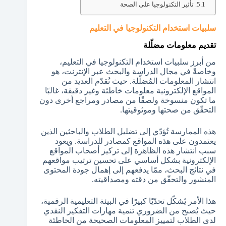
تأثير التكنولوجيا على الصحة
سلبيات استخدام التكنولوجيا في التعليم
تقديم معلومات مضلّلة
من أبرز سلبيات استخدام التكنولوجيا في التعليم،
وخاصةً في مجال الدراسة والبحث عبر الإنترنت، هو
انتشار المعلومات المُضلّلة. حيث تُقدّم العديد من
المواقع الإلكترونية معلومات خاطئة وغير دقيقة، غالبًا
ما تكون منسوخة ولصقًا من مصادر ومراجع أخرى دون
التحقّق من صحتها وموثوقيتها.
هذه الممارسة تُؤدّي إلى تضليل الطلاب والباحثين الذين
يعتمدون على هذه المواقع كمصادر للدراسة. ويعود
سبب انتشار هذه الظاهرة إلى تركيز أصحاب المواقع
الإلكترونية بشكل أساسي على تحسين ترتيب مواقعهم
في نتائج البحث، ممّا يدفعهم إلى إهمال جودة المحتوى
المنشور والتحقّق من دقته ومصداقيته.
هذا الأمر يُشكّل تحدّيًا كبيرًا في البيئة التعليمية الرقمية،
حيث يُصبح من الضروري تنمية مهارات التفكير النقدي
لدى الطلاب لتمييز المعلومات الصحيحة من الخاطئة