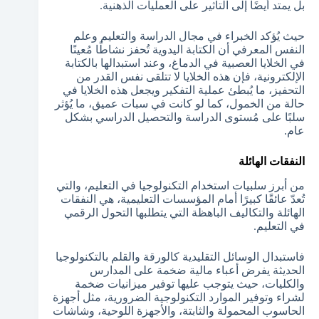
بل يمتد أيضًا إلى التأثير على العمليات الذهنية.
حيث يُؤكد الخبراء في مجال الدراسة والتعليم وعلم
النفس المعرفي أن الكتابة اليدوية تُحفز نشاطًا مُعينًا
في الخلايا العصبية في الدماغ، وعند استبدالها بالكتابة
الإلكترونية، فإن هذه الخلايا لا تتلقى نفس القدر من
التحفيز، ما يُبطئ عملية التفكير ويجعل هذه الخلايا في
حالة من الخمول، كما لو كانت في سبات عميق، ما يُؤثر
سلبًا على مُستوى الدراسة والتحصيل الدراسي بشكل
عام.
النفقات الهائلة
من أبرز سلبيات استخدام التكنولوجيا في التعليم، والتي
تُعدّ عائقًا كبيرًا أمام المؤسسات التعليمية، هي النفقات
الهائلة والتكاليف الباهظة التي يتطلبها التحول الرقمي
في التعليم.
فاستبدال الوسائل التقليدية كالورقة والقلم بالتكنولوجيا
الحديثة يفرض أعباء مالية ضخمة على المدارس
والكليات، حيث يتوجب عليها توفير ميزانيات ضخمة
لشراء وتوفير الموارد التكنولوجية الضرورية، مثل أجهزة
الحاسوب المحمولة والثابتة، والأجهزة اللوحية، وشاشات