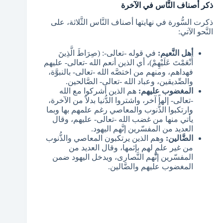
ذكر أصناف النَّاس في الآخرة
ذكرت السُّورة في نهايتها أصناف النَّاس الثَّلاثة، على
النَّحو الآتي:
أهل النَّعيم:
في قوله -تعالى-: (صِرَاطَ الَّذِينَ
أَنْعَمْتَ عَلَيْهِمْ)، أي الذين أنعم الله -تعالى- عليهم
فهداهم، ومنهم من اختصَّه الله -تعالى- بالنبوَّة،
والصِّديقين، وعباد الله -تعالى- الصَّالحين.
المغضوب عليهم:
هم الذين أشركوا مع الله
-تعالى- إلهاً آخر، واشتروا الدُّنيا بدلاً من الآخرة،
وارتكبوا الذُّنوب والمعاصي رغم علمهم بها وبما
يأتي منها من غضب الله -تعالى- عليهم، وقال
العديد من المفسّرين إنَّهم اليهود.
الضَّالين:
وهم الذين يرتكبون المعاصي والذُّنوب
من غير علمٍ لهم بإثمها، وقال العديد من
المفسّرين إنَّهم النَّصارى، ويدخل اليهود ضمن
المغضوب عليهم والضَّالين.