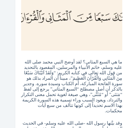
ما هي السبع المثاني؟ لقد أوضح النبي محمد صلى الله
عليه وسلم، خاتم الأنبياء والمرسلين، المقصود بالتحديد
من قول الله تعالى في كتابه الكريم: “وَلَقَدْ آتَيْنَاكَ سَبْعًا
مِنَ الْمَثَانِي وَالْقُرْآنَ الْعَظِيمَ”، مبيناً أن المراد بذلك هو
سورة الفاتحة المباركة، أم الكتاب وسيدة سوره. وجدير
بالذكر أن أصل مصطلح “السبع المثاني” يرجع إلى لفظ
“مَثنَى” أو “مُثَنَّى”، وهي صيغة لغوية تحمل معنى التكرار
والترداد، ويعود السبب وراء تسمية هذه السورة الكريمة
بهذا الاسم تحديداً إلى كونها تتألف من سبع آيات
محكمات.
وقد بيَّنها رسول الله -صلى الله عليه وسلم- في الحديث