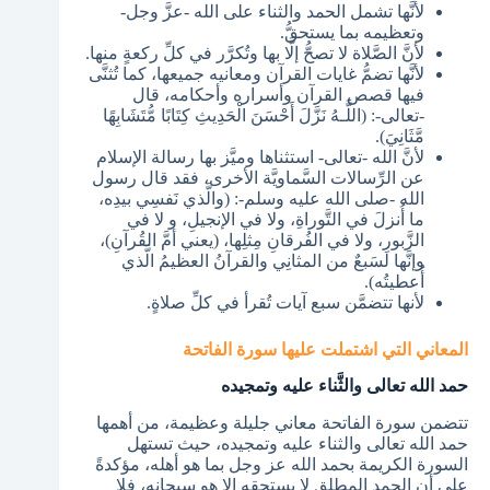
لأنَّها تشمل الحمد والثناء على الله -عزَّ وجل-
وتعظيمه بما يستحقُّ.
لأنَّ الصَّلاة لا تصحُّ إلَّا بها وتُكرَّر في كلِّ ركعةٍ منها.
لأنَّها تضمُّ غايات القرآن ومعانيه جميعها، كما تُثنَّى
فيها قصص القرآن وأسراره وأحكامه، قال
-تعالى-: (اللَّـهُ نَزَّلَ أَحْسَنَ الْحَدِيثِ كِتَابًا مُّتَشَابِهًا
مَّثَانِيَ).
لأنَّ الله -تعالى- استثناها وميَّز بها رسالة الإسلام
عن الرِّسالات السَّماويَّة الأخرى، فقد قال رسول
الله -صلى الله عليه وسلم-: (والَّذي نَفسِي بيدِه،
ما أُنزلَ في التَّوراةِ، ولا في الإنجيلِ، و لا في
الزَّبورِ، ولا في الفُرقانِ مِثلِها، (يعني أمَّ القُرآنِ)،
وإنَّها لسَبعٌ من المثانِي والقرآنُ العظيمُ الَّذي
أُعطيتُه).
لأنها تتضمَّن سبع آيات تُقرأ في كلِّ صلاةٍ.
المعاني التي اشتملت عليها سورة الفاتحة
حمد الله تعالى والثَّناء عليه وتمجيده
تتضمن سورة الفاتحة معاني جليلة وعظيمة، من أهمها
حمد الله تعالى والثناء عليه وتمجيده، حيث تستهل
السورة الكريمة بحمد الله عز وجل بما هو أهله، مؤكدةً
على أن الحمد المطلق لا يستحقه إلا هو سبحانه، فلا