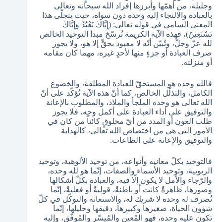
وجليلة، من أهمّها وأبرزها إفراد الله سبحانه وتعالى
بالعبادة والالتجاء إليه وحده دون سواه، حيث يتجلّى هذا
المعنى السامي في قوله تعالى: (إِيَّاكَ نَعْبُدُ وَإِيَّاكَ
نَسْتَعِينُ)، فهذه الآية الكريمة تُرسّخ مبدأ التوحيد الخالص
لله عزّ وجلّ، وتُبيّن أنّه لا معبود بحقٍّ إلا هو، ولا يجوز
صرف العبادة أو جزءٍ منها لأحدٍ غيره، مهما كان مقامه
أو منزلته.
فالله وحده هو المستحقّ للعبادة المطلقة، والخضوع
الكامل، والتذلّل الخالص، كما أنّ هذه الآية تُؤكّد على أنّ
الله تعالى هو وحده الملجأ والملاذ، والمطلوب بالإعانة
والتوفيق على أداء العبادة على أكمل وجه، فلا يجوز
طلب العون أو المدد من أيّ مخلوقٍ كائناً من كان في
الأمور التي هي من اختصاص الله تعالى، كالهداية
والتوفيق والإعانة على الطاعات.
فالتوحيد بكلّ معانيه وأنواعه، من توحيد الألوهية، وتوحيد
الربوبية، وتوحيد الأسماء والصفات، إنّما هو لله وحده،
والرّجاء والأمل لا يكون إلّا فيه، والعبادة بكلّ أشكالها
وصورها، ظاهرةً كانت أو باطنةً، قوليةً أو فعليةً، إنّما
تُصرف له وحده لا شريك له، والاستعانة والتوكّل في كلّ
شؤون الحياة، صغيرها وكبيرها، دقيقها وجليلها، إنّما
تكون عليه وحده، فهو المُعين والمُيسّر والمُوفّق، وإليه