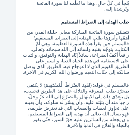
يُلجأ في كلّ حالٍ، وهذا ما تُعلّمه لنا سورة الفاتحة
وتُرشدنا إليه.
طلب الهداية إلى الصراط المستقيم
تتضمّن سورة الفاتحة المباركة معاني جليلة القدر، من
أهمّها وأبرزها طلب الهداية إلى الصراط المستقيم؛
فالمسلم حين يقرأ هذه السورة العظيمة، وهي أمّ
الكتاب، يتوجّه بقلبه ولسانه إلى الله سبحانه وتعالى،
رافعاً أكفّ الضراعة، سائلاً إيّاه الهداية والتوفيق، والثبات
على الاستقامة في هذه الحياة الدنيا، والسير على
الطريق القويم الذي لا اعوجاج فيه، الطريق الذي يوصل
سالكه إلى جنّات النعيم ورضوان الله الكريم في الآخرة.
فالمسلم في قوله: (اهْدِنَا الصِّرَاطَ الْمُسْتَقِيمَ) لا يكتفي
بمجرّد طلب المعرفة والدلالة على هذا الطريق فحسب،
بل يتعدّى ذلك إلى الابتهال والتضرّع إلى الله عزّ وجلّ،
راجياً منه أن يثبّته عليه، وأن ييسّر له سلوكه، وأن يعينه
على تجاوز العقبات والصعاب التي قد تعترض طريقه،
فهو يسأل الله تعالى أن يهديه إلى الصراط المستقيم،
وأن يجعله من السائرين عليه حقّ السير، حتّى يفوز
بالنجاة والفلاح في الدنيا والآخرة.