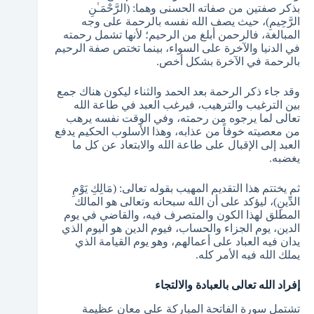
بذكر صفتين من صفاته الحسنى وهما: (الرَّحْمَـٰنِ
الرَّحِيمِ)، حيث يصف الله نفسه بالرحمة على وجه
المبالغة، فالرحمن أبلغ من الرحيم؛ لأنها تشمل رحمته
في الدنيا والآخرة على السواء، بينما تختص صفة الرحيم
بالرحمة في الآخرة بشكل أخص.
وقد جاء ذكر الرحمة بعد الحمد والثناء ليكون هناك جمع
بين الترغيب والترهيب، فيرغب العبد في طاعة الله
تعالى لما يرجوه من رحمته، وفي الوقت نفسه يرهب
من معصيته خوفاً من عذابه، وهذا الأسلوب الحكيم يدفع
العبد إلى الإقبال على طاعة الله والابتعاد عن كل ما
يغضبه.
ثم يختتم هذا التقديم المهيب بقوله تعالى: (مَالِكِ يَوْمِ
الدِّينِ)، ليؤكد على أن الله سبحانه وتعالى هو المالك
المطلق لهذا الكون والمتصرف فيه، والقاضي في يوم
الدين، يوم الجزاء والحساب، فيوم الدين هو اليوم الذي
يدان فيه العباد على أعمالهم، وهو يوم القيامة الذي
يملك الله فيه الأمر كله.
إفراد الله تعالى بالعبادة والالتجاء
تشتمل سورة الفاتحة المباركة على معانٍ عظيمة