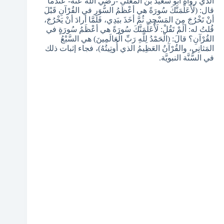
الذي رواه أبو سعيد بن المعلى -رضي الله عنه- عندما
قال: (لَأُعَلِّمَنَّكَ سُورَةً هي أعْظَمُ السُّوَرِ في القُرْآنِ قَبْلَ
أنْ تَخْرُجَ مِنَ المَسْجِدِ. ثُمَّ أخَذَ بيَدِي، فَلَمَّا أرادَ أنْ يَخْرُجَ،
قُلتُ له: ألَمْ تَقُلْ: لَأُعَلِّمَنَّكَ سُورَةً هي أعْظَمُ سُورَةٍ في
القُرْآنِ؟ قالَ: (الْحَمْدُ لِلَّهِ رَبِّ الْعَالَمِينَ) هي السَّبْعُ
المَثانِي، والقُرْآنُ العَظِيمُ الذي أُوتِيتُهُ)، فجاء إثبات ذلك
في السُّنَّة النبويَّة.