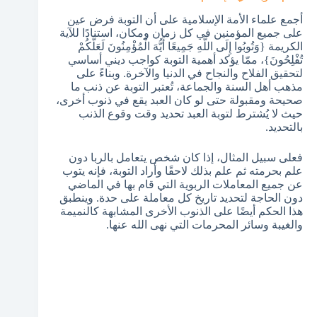
أجمع علماء الأمة الإسلامية على أن التوبة فرض عين
على جميع المؤمنين في كل زمان ومكان، استنادًا للآية
الكريمة {وَتُوبُوا إِلَى اللَّهِ جَمِيعًا أَيُّهَ الْمُؤْمِنُونَ لَعَلَّكُمْ
تُفْلِحُونَ}، ممّا يؤكد أهمية التوبة كواجب ديني أساسي
لتحقيق الفلاح والنجاح في الدنيا والآخرة. وبناءً على
مذهب أهل السنة والجماعة، تُعتبر التوبة عن ذنب ما
صحيحة ومقبولة حتى لو كان العبد يقع في ذنوب أخرى،
حيث لا يُشترط لتوبة العبد تحديد وقت وقوع الذنب
بالتحديد.
فعلى سبيل المثال، إذا كان شخص يتعامل بالربا دون
علم بحرمته ثم علم بذلك لاحقًا وأراد التوبة، فإنه يتوب
عن جميع المعاملات الربوية التي قام بها في الماضي
دون الحاجة لتحديد تاريخ كل معاملة على حدة. وينطبق
هذا الحكم أيضًا على الذنوب الأخرى المشابهة كالنميمة
والغيبة وسائر المحرمات التي نهى الله عنها.