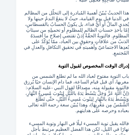
هذا الحديثُ يُبيّنُ أهميةَ المُبادرة إلى التحلّل من المظالم
في الدنيا قبل يوم القيامة، حيثُ لا ينفعُ الندمُ حينها ولا
يُجدي المالُ أو أيُّ فداء، بل يكونُ الحسابُ بالقسطاسِ،
إمّا بأخذِ حسناتِ الظالمِ لِلمظلومِ أو تحميلِهِ من سيئاتِ
المظلومِ. فالتوبةُ الحقّةُ إذنْ تقتضي إصلاحَ ما أفسدَهُ
الذنبُ من علاقاتٍ وحقوقٍ بين العباد، ممّا يُؤكّدُ على
بُعدِها الاجتماعيّ وأهميتهِ في تحقيقِ التكافلِ والعدلِ في
المُجتمعِ.
إدراك الوقت المخصوص لقبول التوبة
باب التوبة مفتوح لعباد الله ما لم تطلع الشمس من
مغربها، أي قبل قيام الساعة، فما دام الإنسان حيًا يُرزق
فالتوبة مقبولة منه، مصداقًا لقول النبي -عليه السلام-:
(إنَّ اللَّهَ عَزَّ وَجَلَّ يَبْسُطُ يَدَهُ باللَّيْلِ لِيَتُوبَ مُسِيءُ النَّهَارِ،
وَيَبْسُطُ يَدَهُ بالنَّهَارِ لِيَتُوبَ مُسِيءُ اللَّيْلِ، حتَّى تَطْلُعَ
الشَّمْسُ مِن مَغْرِبِهَا)، وهذا يُبيّن سعة رحمة الله تعالى
بعباده وحرصه على هدايتهم.
فالله يقبل توبة المسيء ليلًا في النهار وتوبة المسيء
نهارًا في الليل، لكن هذا الفضل العظيم مرتبط بأجل
محدّد هو طلوع الشمس من مغربها كعلامة على انتهاء