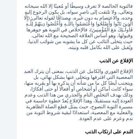
فالتوبة الخالصة لا تعرف وسيطًا أو مُعينًا إلا الله سبحانه
وتعالى، ولا تلتفت إلى ناصرٍ سواه، بل يكون الرجوع إليه
وحده، والاعتصام به دون غيره، مصداقًا لقوله تعالى: (إِلَّا
الَّذِينَ تَابُوا وَأَصْلَحُوا وَاعْتَصَمُوا بِاللَّـهِ وَأَخْلَصُوا دِينَهُمْ لِلَّـهِ
فَأُولَـئِكَ مَعَ الْمُؤْمِنِينَ)، فالإخلاص في التوبة هو جوهرها
وقبولها، وهو أساس العلاقة الصحيحة مع الله تعالى،
حيث يتخلى التائب عن كل ما يشوبه من شوائب الدنيا،
ويُقبل على الله بكامل قلبه ونيته.
الإقلاع عن الذنب
الإقلاع الفوري والكامل عن الذنب، بمعنى أن يترك العبد
المعصية التي اقترفها ويتخلى عنها بشكل نهائي، بل
ويتجنب أيضًا كل ما من شأنه أن يذكره بها أو يقربه منها،
سواء كانت أماكن أو أشخاص أو أفعالًا أو حتى أفكارًا،
وذلك بهدف التخلص التام والجذري من هذا الذنب وعدم
العودة إليه مستقبلًا، وهذا الإقلاع يُعدّ خطوة حاسمة في
مسيرة التوبة النصوح، حيث يمثل قطع الصلة الظاهرية
والفعلية مع المعصية، استعدادًا لبقية شروط التوبة من
ندم وعزم على عدم العودة.
الندم على ارتكاب الذنب