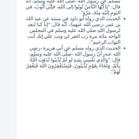
مسلم عن رسول الله -صلّى الله عليه وسلّم- أنّه
قال: “يَا أَيُّهَا النَّاسُ تُوبُوا إلى اللهِ، فإنِّي أَتُوبُ، في
اليَومِ إلَيْهِ مِئَةَ، مَرَّةٍ”.
الحديث الذي رواه أبو داود في سننه عن عبد الله
بن عمر -رضي الله عنهما-، أنّه قال: “إنا كنا لنعد
لرسول اللهِ صلى الله عليه وسلم في المجلس
الواحد مائة مرة رب اغفر لي وتب علي إنك أنت
التواب الرحيم”.
الحديث الذي رواه مسلم عن أبي هريرة -رضي
الله عنه- أنّ رسول الله -صلّى الله عليه وسلّم-
قال: “وَالَّذِي نَفْسِي بِيَدِهِ لو لَمْ تُذْنِبُوا لَذَهَبَ اللَّهُ
بِكُمْ، وَلَجَاءَ بِقَوْمٍ يُذْنِبُونَ، فَيَسْتَغْفِرُونَ اللَّهَ فَيَغْفِرُ
لهمْ”.