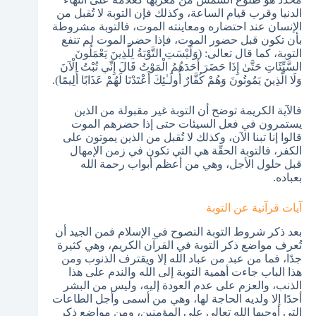
الدنيا وقرب قيام الساعة، وكذلك فإن التوبة لا تُقبل من
الإنسان عند احتضاره ومعاينته الموت، فالتوبة مشروطة
بأن تكون قبل حضور الموت، فإذا حضر الموت لم تنفع
التوبة، كما قال تعالى: (وَلَيْسَتِ التَّوْبَةُ لِلَّذِينَ يَعْمَلُونَ
السَّيِّئَاتِ حَتَّىٰ إِذَا حَضَرَ أَحَدَهُمُ الْمَوْتُ قَالَ إِنِّي تُبْتُ الْآنَ
وَلَا الَّذِينَ يَمُوتُونَ وَهُمْ كُفَّارٌ أُولَـٰئِكَ أَعْتَدْنَا لَهُمْ عَذَابًا أَلِيمًا).
فالآية الكريمة توضح أن التوبة غير مقبولة من الذين
يستمرون في فعل السيئات حتى إذا حضرهم الموت
قالوا إنا تبنا الآن، وكذلك لا تُقبل من الذين يموتون على
الكفر، فالتوبة الحقّة هي التي تكون في زمن الإمهال
قبل حلول الأجل، وهي من أعظم أبواب رحمة الله
بعباده.
آيات قرآنية عن التوبة
بعد ذكر شروط التوبة النصوح في الإسلام فمن الجيد أن
تُعرف مواضع ذكر التوبة في القرآن الكريم، وهي كثيرة
جدًا، فما من عبد من عباد الله إلا ويقترف الذنوب ومن
هذا الباب جاءت أهمية التوبة إلى الله والندم على هذا
الذنب، والعزم على عدم العودة إليه، وليس من البشر
أحدًا إلا ولديه الحاجة لها، وهي من أسمى وأجل الطاعات
التي أوجبها الله تعالى على المؤمنين، ومن مواضع ذكر