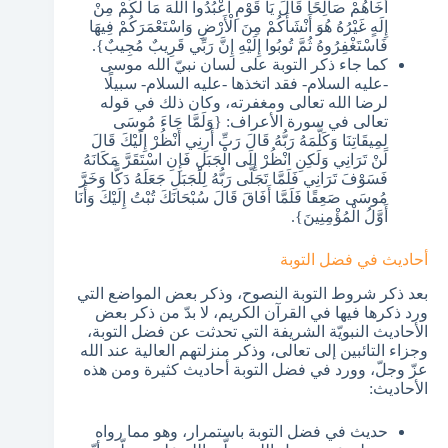
أَخَاهُمْ صَالِحًا قَالَ يَا قَوْمِ اعْبُدُوا اللَّهَ مَا لَكُمْ مِنْ
إِلَهٍ غَيْرُهُ هُوَ أَنْشَأَكُمْ مِنَ الْأَرْضِ وَاسْتَعْمَرَكُمْ فِيهَا
فَاسْتَغْفِرُوهُ ثُمَّ تُوبُوا إِلَيْهِ إِنَّ رَبِّي قَرِيبٌ مُجِيبٌ}.
كما جاء ذكر التوبة على لسان نبيّ الله موسى
-عليه السلام- فقد اتخذها -عليه السلام- سبيلًا
لرضا الله تعالى ومغفرته، وكان ذلك في قوله
تعالى في سورة الأعراف: {وَلَمَّا جَاءَ مُوسَى
لِمِيقَاتِنَا وَكَلَّمَهُ رَبُّهُ قَالَ رَبِّ أَرِنِي أَنْظُرْ إِلَيْكَ قَالَ
لَنْ تَرَانِي وَلَكِنِ انْظُرْ إِلَى الْجَبَلِ فَإِنِ اسْتَقَرَّ مَكَانَهُ
فَسَوْفَ تَرَانِي فَلَمَّا تَجَلَّى رَبُّهُ لِلْجَبَلِ جَعَلَهُ دَكًّا وَخَرَّ
مُوسَى صَعِقًا فَلَمَّا أَفَاقَ قَالَ سُبْحَانَكَ تُبْتُ إِلَيْكَ وَأَنَا
أَوَّلُ الْمُؤْمِنِينَ}.
أحاديث في فضل التوبة
بعد ذكر شروط التوبة النصوح، وذكر بعض المواضع التي
ورد ذكرها فيها في القرآن الكريم، لا بدّ من ذكر بعض
الأحاديث النبويّة الشريفة التي تحدثت عن فضل التوبة،
وجزاء التائبين إلى تعالى، وذكر منزلتهم العالية عند الله
عزّ وجلّ، وورد في فضل التوبة أحاديث كثيرة ومن هذه
الأحاديث:
حديث في فضل التوبة باستمرار، وهو مما رواه