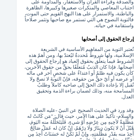
والصدقة وقراءة القرآن والاستغفار، والمداومة على
اجتناب المعاصي والمنكرات صغيرها وكبيرها، الظاهرة
والباطنة، والاستمرار على هذا النهج القويم حتى الموت،
فالتوبة النصوح هي التي تستمر مع صاحبها وتثمر صلاحاً
واستقامة في حياته.
إرجاع الحقوق إلى أصحابها
تُعتبر التوبة من المفاهيم الأساسية في الشريعة
الإسلامية، ولها شروطٌ مُحددةٌ ليُعتدّ بها، ومن أهمّ هذه
الشروط فيما يتعلّق بحقوق العباد هو إرجاع الحقوق إلى
أصحابها. فإذا كان الذنبُ مُتعلّقًا بحقٍّ من حقوق الآخرين،
كأن يكون فيه ظلمٌ أو اعتداءٌ على شخصٍ آخر في ماله
أو عرضه أو أيّ حقٍّ من حقوقه، فإنّ التوبةَ لا تصحّ ولا
تُقبل إلا بإعادة ذلك الحقّ إلى صاحبه كاملاً وطلبُ
المسامحة منه، وذلك لضمان براءة الذمة وتحقيق
العدل.
وقد ورد في الحديث الصحيح عن النبيّ -عليه الصلاة
والسلام- تأكيدٌ على هذا الأمر، حيث قال: “مَن كَانَتْ له
مَظْلَمَةٌ لأخِيهِ مِن عِرْضِهِ أَوْ شيءٍ، فَلْيَتَحَلَّلْهُ منه اليَومَ،
قَبْلَ أَنْ لا يَكونَ دِينَارٌ وَلَا دِرْهَمٌ، إنْ كانَ له عَمَلٌ صَالِحٌ
أُخِذَ منه بقَدْرِ مَظْلَمَتِهِ، وإنْ لَمْ تَكُنْ له حَسَنَاتٌ أُخِذَ مِن
سَيِّئَاتِ صَاحِبِهِ فَحُمِلَ عليه”.