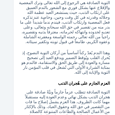
التوبة الصادقة هي الرجوع إلى الله تعالى وترك المعصية
والإقلاع عنها بشكل فوري مع الشعور بالندم العميق
على ارتكاب الذنب، حيث يستشعر العبد عظمة الله
وجلاله وقدرته في كل وقت وحين، وخاصة عند تذكره
فعل المعصية وارتكاب الذنب، فيندم ندماً شديداً على ما
بدر منه من تقصير في حق الله سبحانه وتعالى، وعلى
تعديه لحدوده وانتهاكه لحرماته، معترفاً بذنبه وتقصيره،
راجياً من الله تعالى رحمته الواسعة ومغفرته الشاملة
وعفوه الكريم، طامعاً في قبول توبته وتكفير سيئاته.
وهذا الندم يُعدّ ركناً أساسياً من أركان التوبة النصوح، إذ
يُحرك القلب ويُوقظ الضمير ويدفع العبد إلى تصحيح
مساره والعودة إلى طريق الحق والاستقامة، فالندم هو
بمثابة الشرارة الأولى التي تُشعل في قلب المؤمن نار
التوبة والإنابة إلى الله.
العزم الجازم على هُجران الذنب
التوبة الصادقة تتطلب عزماً جازماً ونيَّةً صادقة على
هجران الذنب بشكل نهائي وعدم العودة إليه مستقبلاً
مهما كانت الظروف. هذا العزم يشمل إصلاح ما فات
من التقصير في حق الله وحقوق العباد، وذلك بالإكثار
من الأعمال الصالحة والطاعات المتنوعة كالصلاة