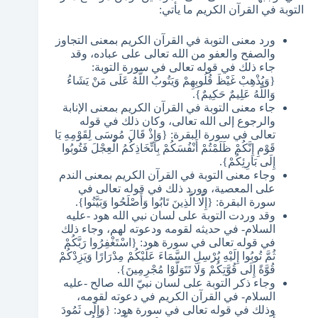
التوبة في القرآن الكريم ما يأتي:
ورد معنى التوبة في القرآن الكريم بمعنى التجاوز
والصفح والعفو من الله تعالى على عباده، وقد
جاء ذلك في قوله تعالى في سورة التوبة:
{وَيُذْهِبْ غَيْظَ قُلُوبِهِمْ وَيَتُوبُ اللَّهُ عَلَى مَنْ يَشَاءُ
وَاللَّهُ عَلِيمٌ حَكِيمٌ}.
جاء معنى التوبة في القرآن الكريم بمعنى الإنابة
والرجوع إلى الله تعالى، وكان ذلك في قوله
تعالى في سورة البقرة: {وَإِذْ قَالَ مُوسَى لِقَوْمِهِ يَا
قَوْمِ إِنَّكُمْ ظَلَمْتُمْ أَنْفُسَكُمْ بِاتِّخَاذِكُمُ الْعِجْلَ فَتُوبُوا
إِلَى بَارِئِكُمْ}.
وجاء معنى التوبة في القرآن الكريم بمعنى الندم
على المعصية، وورد ذلك في قوله تعالى في
سورة البقرة: {إِلَّا الَّذِينَ تَابُوا وَأَصْلَحُوا وَبَيَّنُوا}.
وقد وردت التوبة على لسان نبي الله هود -عليه
السلام- في حديثه لقومه ودعوته لهم، وجاء ذلك
في قوله تعالى في سورة هود: {اسْتَغْفِرُوا رَبَّكُمْ
ثُمَّ تُوبُوا إِلَيْهِ يُرْسِلِ السَّمَاءَ عَلَيْكُمْ مِدْرَارًا وَيَزِدْكُمْ
قُوَّةً إِلَى قُوَّتِكُمْ وَلَا تَتَوَلَّوْا مُجْرِمِينَ}.
وجاء ذكر التوبة على لسان نبيّ الله صالح -عليه
السلام- في القرآن الكريم في دعوته لقومه،
وذلك في قوله تعالى في سورة هود: {وَإِلَى ثَمُودَ