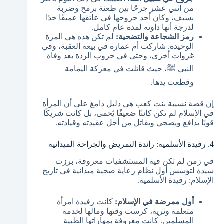
من اثني عشر جرحًا بين طعنة برمح وضربة
بسيف، وكان أحد جروحها في عاتقها عميقًا جدًا
لدرجة أنها داوته لمدة عام كامل.
رمز الشجاعة والتضحية:
لم تكن هذه هي المرة
الوحيدة. شاركت أم عمارة في بيعة العقبة، وفي
غزوات أخرى، وحتى في حروب الردة بعد وفاة
النبي ﷺ، حيث قاتلت في معركة اليمامة
وقطعت يدها.
إن قصة نسيبة بنت كعب هي دليل دامغ على أن المرأة
في الإسلام لم تكن كائنًا ضعيفًا يُحمى، بل كانت شريكًا
قويًا يدافع ويضحي ويقاتل من أجل عقيدته وقيادته.
4. رفيدة الأسلمية: رائدة التمريض والجراحة الميدانية
في زمن لم تكن فيه المستشفيات معروفة، برزت
سيدة لتؤسس أول نظام رعاية صحية ميدانية في تاريخ
الإسلام: رفيدة الأسلمية.
أول ممرضة في الإسلام:
كانت رفيدة امرأة
متعلمة وثرية، كرست وقتها ومالها لخدمة
المسلمين. كانت معروفة بمهاراتها الطبية