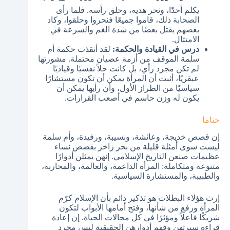
يكلم أحدًا، ونحر هديه، وحلق رأسه. فلما رأى
الصحابة ذلك، قاموا جميعًا فنحروا وحلقوا، وكاد
بعضهم يقتل بعضًا من شدة الغم والسرعة في
الامتثال.
درس في القيادة والحكمة:
لقد أنقذت حكمة أم
سلمة الموقف من أزمة عصيان محتملة. مشورتها
لم تكن مجرد رأي، بل كانت حلاً نفسيًا وقياديًا
عبقريًا، أثبت أن المرأة يمكن أن تكون مستشارًا
سياسيًا من الطراز الأول، وأن رأيها يمكن أن
يكون له وزن حاسم في أصعب القرارات.
ختاما
إن قصص خديجة، وعائشة، ونسيبة، ورفيدة، وأم سلمة
ليست سوى أمثلة قليلة من بحر زاخر بقصص نساء
عظيمات صنعن التاريخ الإسلامي. إنهن يمثلن أدوارًا
متنوعة ومتكاملة: المرأة الداعمة، والعالمة، والمحاربة،
والطبيبة، والمستشارة السياسية.
إرث هؤلاء البطلات هو تذكير دائم بأن الإسلام كرّم
المرأة ورفع من شأنها، وفتح أمامها الأبواب لتكون
شريكًا فاعلاً ومؤثرًا في كل مجالات الحياة. إن إعادة
قراءة سيرتهن وفهم أدوارهن الحقيقية ليس مجرد