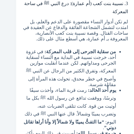
3. نسيبة بنت كعب (أم عمارة): درع النبي ﷺ في ساحة
المعركة
لم تكن أدوار النساء مقصورة على الدعم والعلم، بل
امتدت لتشمل الشجاعة الفائقة والدفاع عن العقيدة في
ساحات القتال. وقصة نسيبة بنت كعب الأنصارية،
المعروفة بـ أم عمارة، هي أسطع مثال على ذلك.
من سقاية الجرحى إلى قلب المعركة:
في غزوة
أحد، خرجت نسيبة في البداية مع النساء لسقاية
الجرحى ومداواتهم. لكن عندما انقلبت موازين
المعركة، وتفرق الكثير من الرجال عن النبي ﷺ
وأصبح في خطر محدق، تحولت هذه المرأة إلى
مقاتلة شرسة.
يوم أُحد الخالد:
رمت قربة الماء، وأخذت سيفًا
وترسًا، ووقفت تدافع عن رسول الله ﷺ بكل ما
أوتيت من قوة. كانت تتلقى الضربات عنه،
وتضرب يمينًا وشمالاً. قال عنها النبي ﷺ في ذلك
اليوم:
“ما التفتُّ يمينًا ولا شمالاً إلا وأنا أراها تقاتل
دوني”
.
جروح في سبيل الله:
أصيبت في ذلك اليوم بأكثر