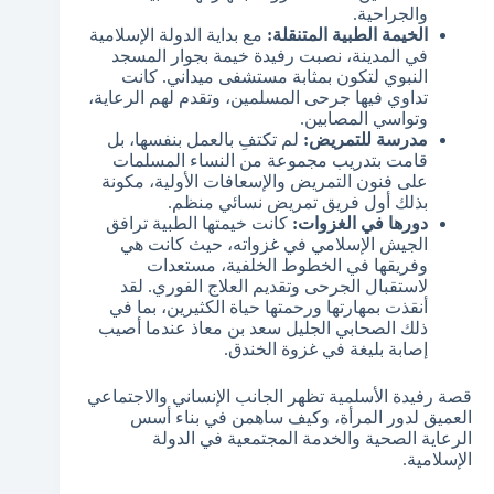
والجراحية.
الخيمة الطبية المتنقلة:
مع بداية الدولة الإسلامية
في المدينة، نصبت رفيدة خيمة بجوار المسجد
النبوي لتكون بمثابة مستشفى ميداني. كانت
تداوي فيها جرحى المسلمين، وتقدم لهم الرعاية،
وتواسي المصابين.
مدرسة للتمريض:
لم تكتفِ بالعمل بنفسها، بل
قامت بتدريب مجموعة من النساء المسلمات
على فنون التمريض والإسعافات الأولية، مكونة
بذلك أول فريق تمريض نسائي منظم.
دورها في الغزوات:
كانت خيمتها الطبية ترافق
الجيش الإسلامي في غزواته، حيث كانت هي
وفريقها في الخطوط الخلفية، مستعدات
لاستقبال الجرحى وتقديم العلاج الفوري. لقد
أنقذت بمهارتها ورحمتها حياة الكثيرين، بما في
ذلك الصحابي الجليل سعد بن معاذ عندما أصيب
إصابة بليغة في غزوة الخندق.
قصة رفيدة الأسلمية تظهر الجانب الإنساني والاجتماعي
العميق لدور المرأة، وكيف ساهمن في بناء أسس
الرعاية الصحية والخدمة المجتمعية في الدولة
الإسلامية.