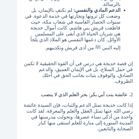
بالرسالة.
الدعم المادي والنفسي:
لم تكتفِ بالإيمان، بل
وضعت كل ثروتها وتجارتها في خدمة الدعوة. في
سنوات الحصار القاسية في شعاب مكة، حيث
قاطعت قريش بني هاشم، كانت أموال خديجة
هي شريان الحياة الذي أبقى على المسلمين
الأوائل. كان دعمها النفسي هو الملاذ الذي يلجأ
إليه النبي ﷺ من أذى قريش وتكذيبهم.
إن قصة خديجة هي درس في أن القوة الحقيقية لا تكمن
في حمل السلاح، بل في الإيمان العميق، والدعم
الصادق، والوقوف بثبات بجانب الحق في أحلك
الظروف.
2. عائشة بنت أبي بكر: بحر العلم الذي لا ينضب
إذا كانت خديجة تمثل الدعم والثبات، فإن السيدة عائشة
رضي الله عنها تمثل العقل والعلم والمعرفة. لقد كانت
واحدة من أذكى نساء عصرها، وتحولت مدرستها في
المدينة المنورة إلى منارة للعلم استقى منها كبار
الصحابة والتابعين.