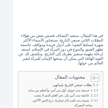
في هذا المقال، سنعيد اكتشاف قصص بعض من هؤلاء
البطلات اللاتي صنعن التاريخ. سنتجاوز الأسماء الأكثر
شهرة لنسلط الضوء على أدوار فريدة ومواقف حاسمة
تظهر العمق والتنوع في دور المرأة في الإسلام. استعد
لرحلة ملهمة ستغير نظرتك إلى التاريخ، وتكشف لك عن
القوة الهائلة التي يمكن أن يمنحها الإيمان للمرأة لتغير
العالم من حولها.
محتويات المقال
5 بطلات صنعن التاريخ بإيمانهن
1. خديجة بنت خويلد: أول من آمن، وأعظم من ساند
2. عائشة بنت أبي بكر: بحر العلم الذي لا ينضب
3. نسيبة بنت كعب (أم عمارة): درع النبي ﷺ في
ساحة المعركة