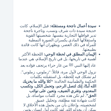
سيدة أعمال ناجحة ومستقلة:
قبل الإسلام، كانت
خديجة سيدة ذات شرف ونسب، وتاجرة ناجحة
تدير قوافلها التجارية بنفسها. شخصيتها القوية
واستقلالها المادي يكسران الصورة النمطية
للمرأة في ذلك العصر، ويظهران أنها كانت قائدة
بطبيعتها.
الإيمان المطلق في لحظة الوحي:
اللحظة الأكثر
أهمية في تاريخها، بل في تاريخ الإسلام، هي عندما
عاد إليها النبي ﷺ من غار حراء يرتجف فؤاده بعد
نزول الوحي لأول مرة، قائلاً: “زملوني، زملوني”.
لم تشكك فيه للحظة، بل استقبلته بكلمات
الحكمة والطمأنينة الخالدة:
“كلا والله ما يخزيك
الله أبدًا، إنك لتصل الرحم، وتحمل الكل، وتكسب
المعدوم، وتقري الضيف، وتعين على نوائب
الحق”
. لم تكن هذه مجرد كلمات مواساة، بل
كانت شهادة ثقة مطلقة، وتحليل عميق
لشخصيته، وإعلان بأن من يحمل هذه الأخلاق لا
يمكن أن يخذله الله. لقد كانت أول إنسان يؤمن