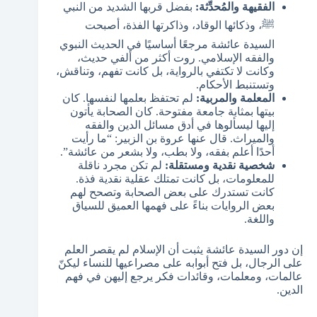
الفقيهة والمُحدِّثة:
بفضل قربها الشديد من النبي
ﷺ، وذكائها الوقاد، وذاكرتها الفذة، أصبحت
السيدة عائشة مرجعًا أساسيًا في الحديث النبوي
والفقه الإسلامي. روت أكثر من ألفي حديث،
وكانت لا تكتفي بالرواية، بل كانت تفهم، وتناقش،
وتستنبط الأحكام.
المعلمة والمربية:
لم تحتفظ بعلمها لنفسها. كان
بيتها بمثابة جامعة مفتوحة. كان الصحابة يأتون
إليها ليسألوها في أدق مسائل الدين والفقه
والميراث. قال عنها عروة بن الزبير: “ما رأيت
أحدًا أعلم بفقه، ولا بطب، ولا بشعر من عائشة”.
شخصية نقدية ومستقلة:
لم تكن مجرد ناقلة
للمعلومات، بل كانت تمتلك عقلية نقدية فذة.
كانت تستدرك على بعض الصحابة وتصحح لهم
بعض الروايات بناءً على فهمها العميق للسياق
واللغة.
إن دور السيدة عائشة يثبت أن الإسلام لم يقصر العلم
على الرجال، بل فتح أبوابه على مصراعيها للنساء ليكنّ
عالمات، ومعلمات، وقائدات فكر يرجع إليهن في فهم
الدين.