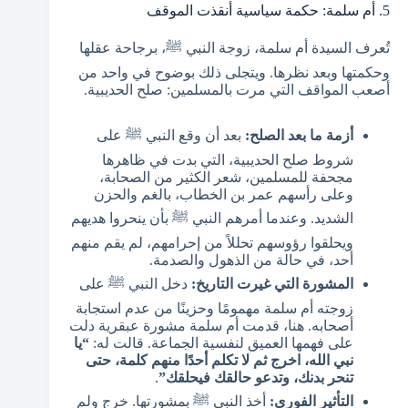
5. أم سلمة: حكمة سياسية أنقذت الموقف
تُعرف السيدة أم سلمة، زوجة النبي ﷺ، برجاحة عقلها
وحكمتها وبعد نظرها. ويتجلى ذلك بوضوح في واحد من
أصعب المواقف التي مرت بالمسلمين: صلح الحديبية.
أزمة ما بعد الصلح:
بعد أن وقع النبي ﷺ على
شروط صلح الحديبية، التي بدت في ظاهرها
مجحفة للمسلمين، شعر الكثير من الصحابة،
وعلى رأسهم عمر بن الخطاب، بالغم والحزن
الشديد. وعندما أمرهم النبي ﷺ بأن ينحروا هديهم
ويحلقوا رؤوسهم تحللاً من إحرامهم، لم يقم منهم
أحد، في حالة من الذهول والصدمة.
المشورة التي غيرت التاريخ:
دخل النبي ﷺ على
زوجته أم سلمة مهمومًا وحزينًا من عدم استجابة
أصحابه. هنا، قدمت أم سلمة مشورة عبقرية دلت
على فهمها العميق لنفسية الجماعة. قالت له:
“يا
نبي الله، اخرج ثم لا تكلم أحدًا منهم كلمة، حتى
تنحر بدنك، وتدعو حالقك فيحلقك”
.
التأثير الفوري:
أخذ النبي ﷺ بمشورتها. خرج ولم