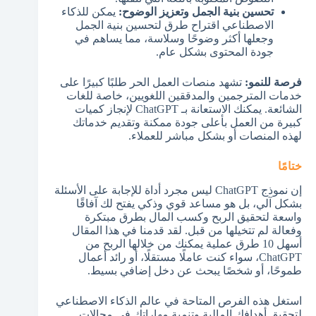
تحسين بنية الجمل وتعزيز الوضوح:
يمكن للذكاء
الاصطناعي اقتراح طرق لتحسين بنية الجمل
وجعلها أكثر وضوحًا وسلاسة، مما يساهم في
جودة المحتوى بشكل عام.
فرصة للنمو:
تشهد منصات العمل الحر طلبًا كبيرًا على
خدمات المترجمين والمدققين اللغويين، خاصة للغات
الشائعة. يمكنك الاستعانة بـ ChatGPT لإنجاز كميات
كبيرة من العمل بأعلى جودة ممكنة وتقديم خدماتك
لهذه المنصات أو بشكل مباشر للعملاء.
ختامًا
إن نموذج ChatGPT ليس مجرد أداة للإجابة على الأسئلة
بشكل آلي، بل هو مساعد قوي وذكي يفتح لك آفاقًا
واسعة لتحقيق الربح وكسب المال بطرق مبتكرة
وفعالة لم تتخيلها من قبل. لقد قدمنا في هذا المقال
أسهل 10 طرق عملية يمكنك من خلالها الربح من
ChatGPT، سواء كنت عاملًا مستقلًا، أو رائد أعمال
طموحًا، أو شخصًا يبحث عن دخل إضافي بسيط.
استغل هذه الفرص المتاحة في عالم الذكاء الاصطناعي
لتحقيق أهدافك المالية وتنمية مهاراتك في مجالات