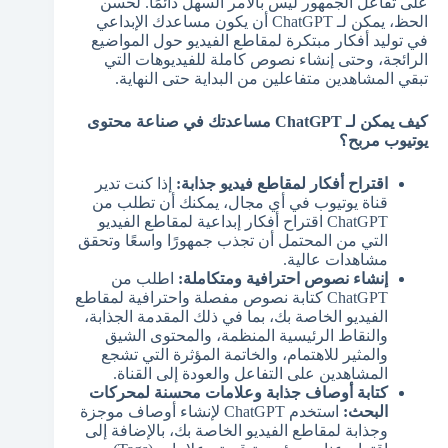
على تفاعل الجمهور ليس بالأمر السهل دائمًا. لحسن
الحظ، يمكن لـ ChatGPT أن يكون مساعدك الإبداعي
في توليد أفكار مبتكرة لمقاطع الفيديو حول المواضيع
الرائجة، وحتى إنشاء نصوص كاملة للفيديوهات التي
تبقي المشاهدين متفاعلين من البداية حتى النهاية.
كيف يمكن لـ ChatGPT مساعدتك في صناعة محتوى
يوتيوب مربح؟
اقتراح أفكار لمقاطع فيديو جذابة:
إذا كنت تدير
قناة يوتيوب في أي مجال، يمكنك أن تطلب من
ChatGPT اقتراح أفكار إبداعية لمقاطع الفيديو
التي من المحتمل أن تجذب جمهورًا واسعًا وتحقق
مشاهدات عالية.
إنشاء نصوص احترافية ومتكاملة:
اطلب من
ChatGPT كتابة نصوص مفصلة واحترافية لمقاطع
الفيديو الخاصة بك، بما في ذلك المقدمة الجذابة،
والنقاط الرئيسية المنظمة، والمحتوى الشيق
والمثير للاهتمام، والخاتمة المؤثرة التي تشجع
المشاهدين على التفاعل والعودة إلى القناة.
كتابة أوصاف جذابة وعلامات محسنة لمحركات
البحث:
استخدم ChatGPT لإنشاء أوصاف موجزة
وجذابة لمقاطع الفيديو الخاصة بك، بالإضافة إلى