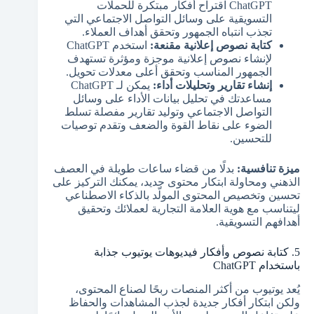
ChatGPT اقتراح أفكار مبتكرة للحملات
التسويقية على وسائل التواصل الاجتماعي التي
تجذب انتباه الجمهور وتحقق أهداف العملاء.
كتابة نصوص إعلانية مقنعة:
استخدم ChatGPT
لإنشاء نصوص إعلانية موجزة ومؤثرة تستهدف
الجمهور المناسب وتحقق أعلى معدلات تحويل.
إنشاء تقارير وتحليلات أداء:
يمكن لـ ChatGPT
مساعدتك في تحليل بيانات الأداء على وسائل
التواصل الاجتماعي وتوليد تقارير مفصلة تسلط
الضوء على نقاط القوة والضعف وتقدم توصيات
للتحسين.
ميزة تنافسية:
بدلًا من قضاء ساعات طويلة في العصف
الذهني ومحاولة ابتكار محتوى جديد، يمكنك التركيز على
تحسين وتخصيص المحتوى المولّد بالذكاء الاصطناعي
ليتناسب مع هوية العلامة التجارية لعملائك وتحقيق
أهدافهم التسويقية.
5. كتابة نصوص وأفكار فيديوهات يوتيوب جذابة
باستخدام ChatGPT
يُعد يوتيوب من أكثر المنصات ربحًا لصناع المحتوى،
ولكن ابتكار أفكار جديدة لجذب المشاهدات والحفاظ