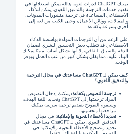
يمتلك ChatGPT قدرات لغوية هائلة يمكن استغلالها في
تقديم خدمات الترجمة والتدقيق اللغوي. يمكن للذكاء
الاصطناعي المساعدة في ترجمة منشورات المدونات،
والمقالات، ووثائق الأعمال، وحتى الكتب من لغة إلى
أخرى بسرعة وكفاءة.
على الرغم من أن الترجمات المولدة بواسطة الذكاء
الاصطناعي قد تتطلب بعض التحسين البشري لضمان
الدقة والسياق الثقافي، إلا أنها تشكل أساسًا متينًا يمكنك
البناء عليه، مما يقلل بشكل كبير من عبء العمل ويوفر
الوقت.
كيف يمكن لـ ChatGPT مساعدتك في مجال الترجمة
والتدقيق اللغوي؟
ترجمة النصوص بكفاءة:
يمكنك إدخال النصوص
المراد ترجمتها إلى ChatGPT وتحديد اللغة الهدف،
وسيقوم النموذج بتقديم ترجمة سريعة يمكنك
مراجعتها وتحسينها.
تحديد الأخطاء النحوية والإملائية:
في مجال
التدقيق اللغوي، يمكن لـ ChatGPT مساعدتك في
تحديد وتصحيح الأخطاء النحوية والإملائية في
النصوص المكتوبة باللغة التي تتقنها.