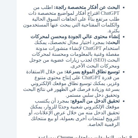
البحث عن أفكار متخصصة رائجة:
اطلب من
ChatGPT اقتراح أفكار لمواضيع متخصصة ذات
طلب مرتفع بناءً على اتجاهات السوق الحالية
والكلمات المفتاحية التي يبحث عنها المستخدمون
بكثرة.
إنشاء محتوى عالي الجودة ومحسن لمحركات
البحث:
بمجرد اختيار مجال تخصصك، يمكنك
استخدام ChatGPT لإنشاء منشورات مدونة
مفصلة وغنية بالمعلومات ومحسنة لمحركات
البحث (SEO) لجذب زيارات عضوية من جوجل
ومحركات البحث الأخرى.
توسيع نطاق الموقع بسرعة:
من خلال الاستفادة
من قدرة ChatGPT على إنتاج محتوى متنوع
وغزير، يمكنك توسيع نطاق موقعك الإلكتروني
بسرعة وزيادة فرصك في الظهور في نتائج البحث
وتحقيق دخل سلبي مستمر.
تحقيق الدخل من الموقع:
بمجرد أن يكتسب
موقعك الإلكتروني شعبية وجذبًا للزوار، يمكنك
تحقيق الدخل منه من خلال عرض الإعلانات، أو
الترويج لمنتجات أخرى بعمولة، أو بيع منتجاتك
الرقمية الخاصة.
8. تطوير التطبيقات وملحقات Chrome بمساعدة