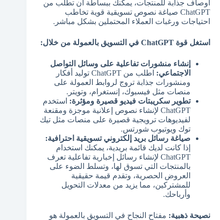
أوصاف جذابة للمنتجات، يمكنك ببساطة أن تطلب من
ChatGPT صياغة نصوص تسويقية قوية تخاطب
احتياجات ورغبات العملاء المحتملين بشكل مباشر.
استغل قوة ChatGPT في التسويق بالعمولة من خلال:
إنشاء منشورات تفاعلية على وسائل التواصل
الاجتماعي:
اطلب من ChatGPT توليد أفكار
ومنشورات جذابة تروج لروابط العمولة على
منصات مثل فيسبوك، إنستغرام، وتويتر.
تطوير سكريبتات فيديو قصيرة ومؤثرة:
استخدم
ChatGPT لإنشاء نصوص إعلانية موجزة ومقنعة
لفيديوهات ترويجية قصيرة على منصات مثل تيك
توك ويوتيوب شورتس.
صياغة رسائل بريد إلكتروني تسويقية احترافية:
إذا كانت لديك قائمة بريدية، يمكنك استخدام
ChatGPT لإنشاء رسائل إخبارية تفاعلية تعرف
بالمنتجات التي تسوق لها، وتسلط الضوء على
العروض الحصرية، وتقدم قيمة حقيقية
للمشتركين، مما يزيد من معدلات التحويل
وأرباحك.
نصيحة ذهبية:
مفتاح النجاح في التسويق بالعمولة هو