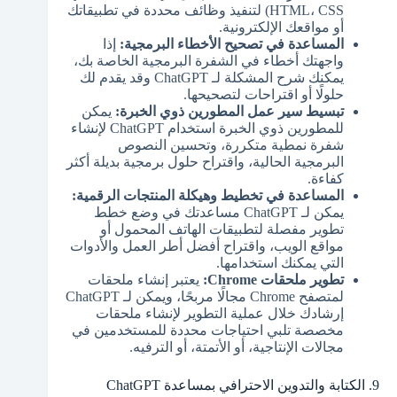
HTML، CSS) لتنفيذ وظائف محددة في تطبيقاتك
أو مواقعك الإلكترونية.
المساعدة في تصحيح الأخطاء البرمجية:
إذا
واجهتك أخطاء في الشفرة البرمجية الخاصة بك،
يمكنك شرح المشكلة لـ ChatGPT وقد يقدم لك
حلولًا أو اقتراحات لتصحيحها.
تبسيط سير عمل المطورين ذوي الخبرة:
يمكن
للمطورين ذوي الخبرة استخدام ChatGPT لإنشاء
شفرة نمطية متكررة، وتحسين النصوص
البرمجية الحالية، واقتراح حلول برمجية بديلة أكثر
كفاءة.
المساعدة في تخطيط وهيكلة المنتجات الرقمية:
يمكن لـ ChatGPT مساعدتك في وضع خطط
تطوير مفصلة لتطبيقات الهاتف المحمول أو
مواقع الويب، واقتراح أفضل أطر العمل والأدوات
التي يمكنك استخدامها.
تطوير ملحقات Chrome:
يعتبر إنشاء ملحقات
لمتصفح Chrome مجالًا مربحًا، ويمكن لـ ChatGPT
إرشادك خلال عملية التطوير لإنشاء ملحقات
مخصصة تلبي احتياجات محددة للمستخدمين في
مجالات الإنتاجية، أو الأتمتة، أو الترفيه.
9. الكتابة والتدوين الاحترافي بمساعدة ChatGPT