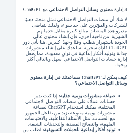
4.إدارة محتوى وسائل التواصل الاجتماعي مع ChatGPT
لا شك أن منصات التواصل الاجتماعي تمثل منجمًا ذهبيًا
للشركات والمؤثرين على حد سواء، ولذلك يتقاضى
مديرو هذه المنصات مبالغ كبيرة مقابل خدماتهم
الشهرية. من ناحية أخرى، فإن إنشاء محتوى عالي
الجودة باستمرار يتطلب وقتًا وجهدًا كبيرين. هنا يأتي دور
ChatGPT كأداة سحرية تساعدك على إنشاء منشورات
جذابة وتوليد أفكار إبداعية في ثوانٍ معدودة، مما يجعل
إدارة حسابات التواصل الاجتماعي أسهل وبالتالي أكثر
ربحية.
كيف يمكن لـ ChatGPT مساعدتك في إدارة محتوى
وسائل التواصل الاجتماعي؟
صياغة منشورات يومية جذابة:
إذا كنت تدير
حسابات عملاء على منصات التواصل الاجتماعي
المختلفة، يمكنك استخدام ChatGPT لصياغة
منشورات يومية متنوعة تزيد من تفاعل الجمهور
مع الحساب، مثل الأسئلة التفاعلية، والاقتباسات
الملهمة، والنصائح المفيدة، والتحديثات الشيقة.
توليد أفكار إبداعية للحملات التسويقية:
اطلب من