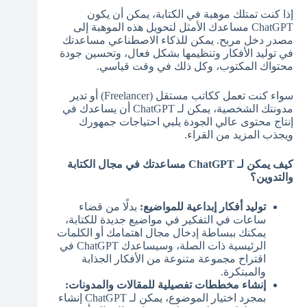
إذا كنت تمتلك موهبة في الكتابة، يمكن أن يكون
ChatGPT مساعدك الأمثل لتحويل هذه الموهبة إلى
مصدر دخل مربح. يمكن للذكاء الاصطناعي مساعدتك
في توليد الأفكار وتنظيمها بشكل فعال، وتحسين جودة
محتواك المكتوب، وكل ذلك في وقت قياسي.
سواء كنت تعمل ككاتب مستقل (Freelancer) أو تدير
مدونتك الشخصية، يمكن لـ ChatGPT أن يساعدك في
إنتاج محتوى عالي الجودة يلبي احتياجات جمهورك
ويجذب المزيد من القراء.
كيف يمكن لـ ChatGPT مساعدتك في مجال الكتابة
والتدوين؟
توليد أفكار إبداعية للمواضيع:
بدلًا من قضاء
ساعات في التفكير في مواضيع جديدة للكتابة،
يمكنك ببساطة إدخال مجال اهتمامك أو الكلمات
الرئيسية ذات الصلة، وسيساعدك ChatGPT في
اقتراح مجموعة متنوعة من الأفكار الجذابة
والمبتكرة.
إنشاء مخططات تفصيلية للمقالات والمدونات:
بمجرد اختيار الموضوع، يمكن لـ ChatGPT إنشاء