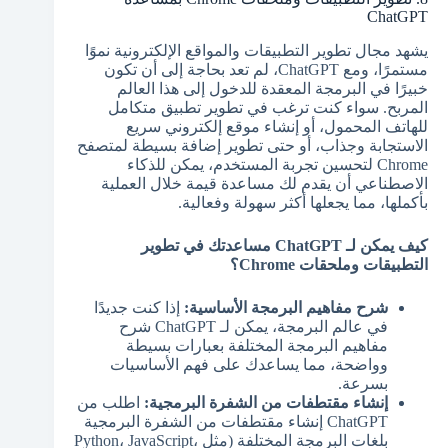
ChatGPT
يشهد مجال تطوير التطبيقات والمواقع الإلكترونية نموًا
مستمرًا، ومع ChatGPT، لم تعد بحاجة إلى أن تكون
خبيرًا في البرمجة المعقدة للدخول إلى هذا العالم
المربح. سواء كنت ترغب في تطوير تطبيق متكامل
للهاتف المحمول، أو إنشاء موقع إلكتروني سريع
الاستجابة وجذاب، أو حتى تطوير إضافة بسيطة لمتصفح
Chrome لتحسين تجربة المستخدم، يمكن للذكاء
الاصطناعي أن يقدم لك مساعدة قيمة خلال العملية
بأكملها، مما يجعلها أكثر سهولة وفعالية.
كيف يمكن لـ ChatGPT مساعدتك في تطوير
التطبيقات وملحقات Chrome؟
شرح مفاهيم البرمجة الأساسية:
إذا كنت جديدًا
في عالم البرمجة، يمكن لـ ChatGPT شرح
مفاهيم البرمجة المختلفة بعبارات بسيطة
وواضحة، مما يساعدك على فهم الأساسيات
بسرعة.
إنشاء مقتطفات من الشفرة البرمجية:
اطلب من
ChatGPT إنشاء مقتطفات من الشفرة البرمجية
بلغات البرمجة المختلفة (مثل Python، JavaScript،