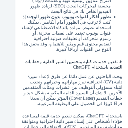
اقتراح عناوين رئيسية قوية وعلامات (Tags)
محسنة لمحركات البحث (SEO) لزيادة ظهور
الفيديو الخاص بك في نتائج البحث.
تطوير أفكار لقنوات يوتيوب بدون ظهور الوجه:
إذا
كنت لا ترغب في الظهور أمام الكاميرا، يمكنك
استخدام نصوص مولدة بالذكاء الاصطناعي لإنشاء
قنوات يوتيوب تعتمد على لقطات مخزنة، أو
رسوم متحركة، أو تعليقات صوتية احترافية
لتقديم محتوى قيم ومثير للاهتمام، وقد يحقق هذا
النوع من القنوات أرباحًا كبيرة.
6. تقديم خدمات كتابة وتحسين السير الذاتية وخطابات
التقديم باستخدام ChatGPT
يبحث الباحثون عن عمل دائمًا عن طرق لإعداد سيرة
ذاتية (CV) احترافية تبرز مهاراتهم وخبراتهم وتجذب
انتباه مسؤولي التوظيف بين عشرات ومئات المتقدمين
الآخرين. لا شك أن السيرة الذاتية المكتوبة بشكل جيد و
خطاب التقديم (Cover Letter) المؤثر يمكن أن يحدثا
فرقًا كبيرًا في الحصول على الوظيفة المرغوبة.
باستخدام ChatGPT، يمكنك تقديم خدمة قيمة لمساعدة
هؤلاء الأشخاص على إنشاء سير ذاتية احترافية ومتوافقة
مع أنظمة تتبع المتقدمين (ATS)، بالإضافة إلى خطابات